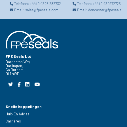
Telefoon:
+44 (0) 1325 282732
Telefoon:
+44 (0) 1302727252
Email:
sales@fpeseals.com
Email:
doncaster@fpeseals.c
FPE Seals Ltd
Barrington Way,
Darlington,
Co Durham,
DL1 4WF
Snelle koppelingen
Hulp En Advies
Carrières