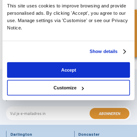
FPE Seals catalogus van het assortiment mechanische afdichtingen
This site uses cookies to improve browsing and provide
DOWNLOADEN
personalised ads. By clicking 'Accept', you agree to our
Snel onderzoek
use. Manage settings via 'Customise' or see our Privacy
Notice.
Complete cilinders
Download onze complete cilindercatalogus
DOWNLOADEN
Show details
Accept
SCHRIJF JE IN VOOR ONZE NIEUWSBRIEF
Vergeet u niet te abonneren op onze nieuwsbrief om informatie te
Customize
ontvangen over onze laatste speciale aanbiedingen en nieuwe
producten.
ABONNEREN
Darlington
Doncaster