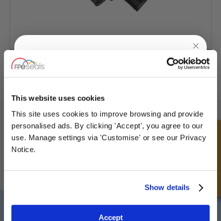
Vulplug met ontluchter
UNLOCK
10% OFF
YOUR
FIRST ORDER
This website uses cookies
SCHRIJF JE IN VOOR ONZE NIEUWSBRIEF
This site uses cookies to improve browsing and provide
Sign up for special offers and exclusive
personalised ads. By clicking 'Accept', you agree to our
Vergeet u niet te abonneren op onze nieuwsbrief om informatie te
deals
Snel onderzoek
use. Manage settings via 'Customise' or see our Privacy
ontvangen over onze laatste speciale aanbiedingen en nieuwe
producten.
Notice.
ABONNEREN
Unlock Offer
Show details
Darlington
Doncaster
Exclusive to web customers only.
Telefoon:
+44 (0) 1325 282732
Telefoon:
+44 (0) 1302727252
Accept