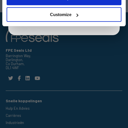
By entering your email address you are agreeing to our
Email:
sales@fpeseals.com
Email:
doncaster@fpeseals.c
privacy policy.
Customize
FPE Seals Ltd
Barrington Way,
Darlington,
Co Durham,
DL1 4WF
Snelle koppelingen
Hulp En Advies
Carrières
Industrieën