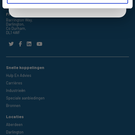
FPE Seals Ltd
Barrington Way,
Darlington,
Co Durham,
DL1 4WF
Snelle koppelingen
Hulp En Advies
Carrières
Industrieën
Speciale aanbiedingen
Bronnen
Locaties
Aberdeen
Darlington