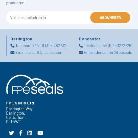
producten.
ABONNEREN
Darlington
Doncaster
Telefoon:
+44 (0) 1325 282732
Telefoon:
+44 (0) 1302727252
Email:
sales@fpeseals.com
Email:
doncaster@fpeseals.c
FPE Seals Ltd
Barrington Way,
Darlington,
Co Durham,
DL1 4WF