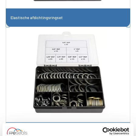
Elastische afdichtingsringset
Gebonden sluitringset