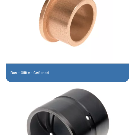
Bus - Oilite - Geflensd