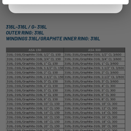
Standaard CRIR-configuratie verkrijgbaar met koolstofstaal
of 316 buitenste geleidingsringen.
316L-316L / G- 316L
OUTER RING: 316L
WINDINGS 316L/GRAPHITE INNER RING: 316L