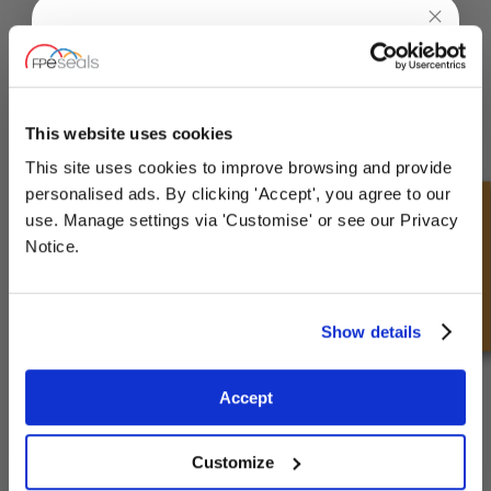
UNLOCK
10% OFF
YOUR
FIRST ORDER
This website uses cookies
This site uses cookies to improve browsing and provide
Sign up for special offers and exclusive
personalised ads. By clicking 'Accept', you agree to our
deals
Snel onderzoek
use. Manage settings via 'Customise' or see our Privacy
Notice.
Unlock Offer
Show details
Exclusive to web customers only.
Accept
ANSI SPIRAALGEWONDEN PAKKINGEN
By entering your email address you are agreeing to our
privacy policy.
Maxiflex spiraalgewonden element met massieve binnen- en
Customize
buitenring.