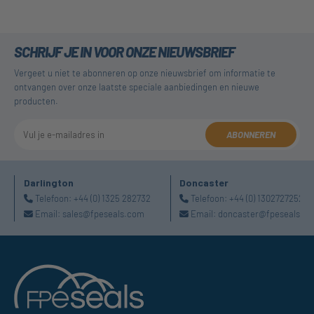
SCHRIJF JE IN VOOR ONZE NIEUWSBRIEF
Vergeet u niet te abonneren op onze nieuwsbrief om informatie te
ontvangen over onze laatste speciale aanbiedingen en nieuwe
producten.
ABONNEREN
Darlington
Doncaster
Telefoon:
+44 (0) 1325 282732
Telefoon:
+44 (0) 1302727252
Email:
sales@fpeseals.com
Email:
doncaster@fpeseals.c