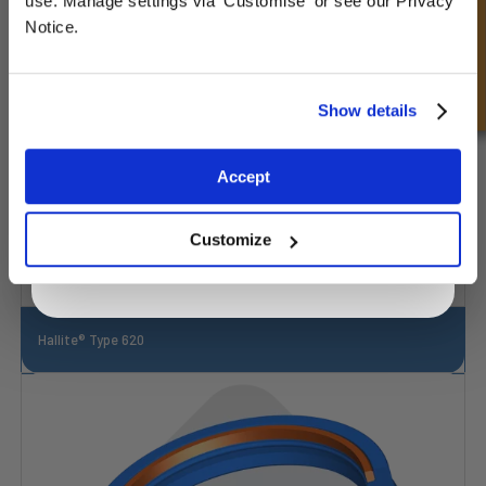
Snel onderzoek
use. Manage settings via 'Customise' or see our Privacy
Notice.
Unlock Offer
Show details
Exclusive to web customers only.
Accept
By entering your email address you are agreeing to our
privacy policy.
Customize
Hallite® Type 620