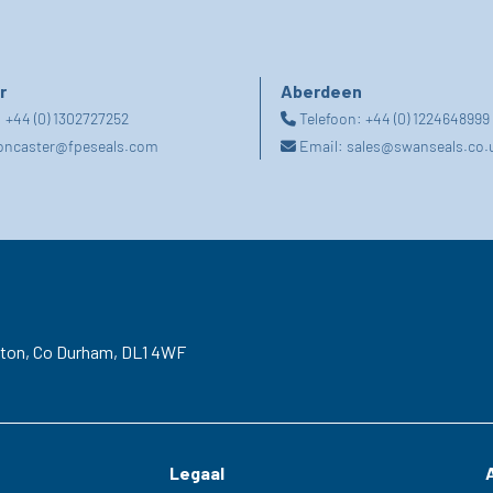
r
Aberdeen
:
+44 (0) 1302727252
Telefoon:
+44 (0) 1224648999
oncaster@fpeseals.com
Email:
sales@swanseals.co.
gton,
Co Durham,
DL1 4WF
Legaal