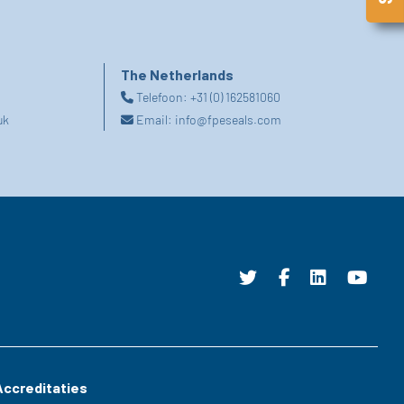
The Netherlands
Telefoon:
+31 (0) 162581060
uk
Email:
info@fpeseals.com
Accreditaties