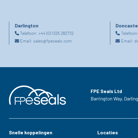
Darlington
Doncaste
Telefoon:
+44 (0) 1325 282732
Telefoon
Email:
sales@fpeseals.com
Email:
d
FPE Seals Ltd
Barrington Way,
Darlin
Snelle koppelingen
Locaties