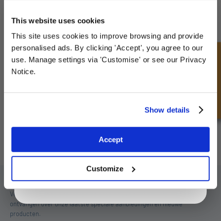
UNLOCK
10% OFF
YOUR
FIRST ORDER
This website uses cookies
This site uses cookies to improve browsing and provide
Sign up for special offers and exclusive
personalised ads. By clicking 'Accept', you agree to our
deals
Snel onderzoek
use. Manage settings via 'Customise' or see our Privacy
Notice.
Unlock Offer
Show details
Complete Zuiger - TDUOP Type
Exclusive to web customers only.
Accept
By entering your email address you are agreeing to our
privacy policy.
Customize
SCHRIJF JE IN VOOR ONZE NIEUWSBRIEF
Vergeet u niet te abonneren op onze nieuwsbrief om informatie te
ontvangen over onze laatste speciale aanbiedingen en nieuwe
producten.