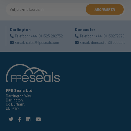
ABONNEREN
Darlington
Doncaster
Telefoon:
+44 (0) 1325 282732
Telefoon:
+44 (0) 1302727252
Email:
sales@fpeseals.com
Email:
doncaster@fpeseals.c
FPE Seals Ltd
Barrington Way,
Darlington,
Co Durham,
DL1 4WF