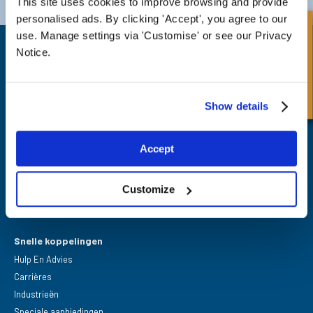
This site uses cookies to improve browsing and provide
Email:
sales@fpeseals.com
Email:
doncaster@fpeseals.c
personalised ads. By clicking 'Accept', you agree to our
Snel onderzoek
use. Manage settings via 'Customise' or see our Privacy
Notice.
Show details
FPE Seals Ltd
Barrington Way,
Darlington,
Accept
Co Durham,
DL1 4WF
Customize
Snelle koppelingen
Hulp En Advies
Carrières
Industrieën
Speciale aanbiedingen