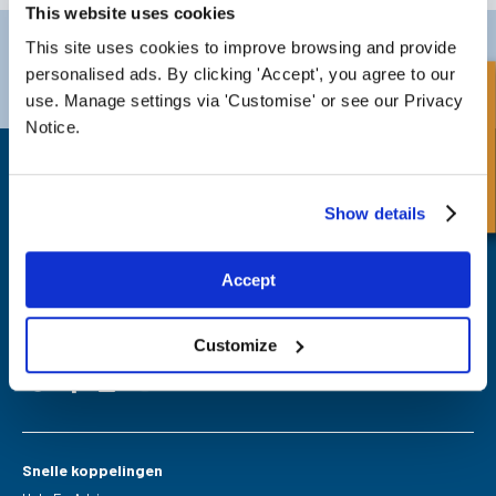
This website uses cookies
Darlington
Doncaster
This site uses cookies to improve browsing and provide
Telefoon:
+44 (0) 1325 282732
Telefoon:
+44 (0) 1302727252
personalised ads. By clicking 'Accept', you agree to our
Snel onderzoek
Email:
sales@fpeseals.com
Email:
doncaster@fpeseals.c
use. Manage settings via 'Customise' or see our Privacy
Notice.
Show details
FPE Seals Ltd
Accept
Barrington Way,
Darlington,
Co Durham,
DL1 4WF
Customize
Snelle koppelingen