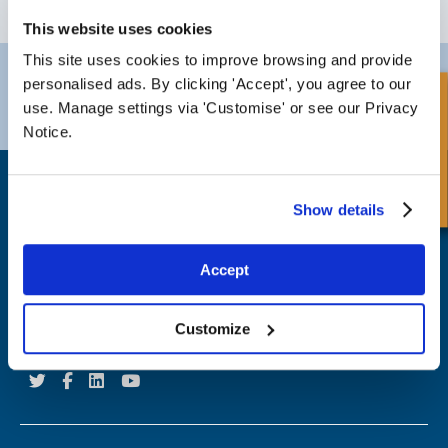
ABONNEREN
This website uses cookies
This site uses cookies to improve browsing and provide
Darlington
Doncaster
personalised ads. By clicking 'Accept', you agree to our
Telefoon:
+44 (0) 1325 282732
Telefoon:
+44 (0) 1302727252
Snel onderzoek
use. Manage settings via 'Customise' or see our Privacy
Email:
sales@fpeseals.com
Email:
doncaster@fpeseals.c
Notice.
Show details
Accept
FPE Seals Ltd
Barrington Way,
Darlington,
Customize
Co Durham,
DL1 4WF