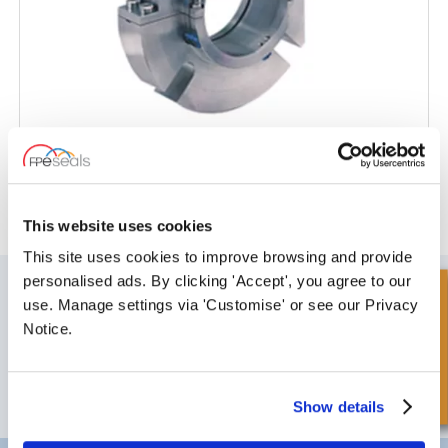
85M-Volledig Gesplitste-Mixers-Agitatoren
This website uses cookies
This site uses cookies to improve browsing and provide
SCHRIJF JE IN VOOR ONZE NIEUWSBRIEF
personalised ads. By clicking 'Accept', you agree to our
Snel onderzoek
use. Manage settings via 'Customise' or see our Privacy
Vergeet u niet te abonneren op onze nieuwsbrief om informatie te
Notice.
ontvangen over onze laatste speciale aanbiedingen en nieuwe
producten.
ABONNEREN
Show details