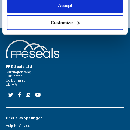
Accept
Darlington
Doncaster
Telefoon:
+44 (0) 1325 282732
Telefoon:
+44 (0) 1302727252
Email:
sales@fpeseals.com
Email:
doncaster@fpeseals.c
Customize
FPE Seals Ltd
Barrington Way,
Darlington,
Co Durham,
DL1 4WF
Snelle koppelingen
Hulp En Advies