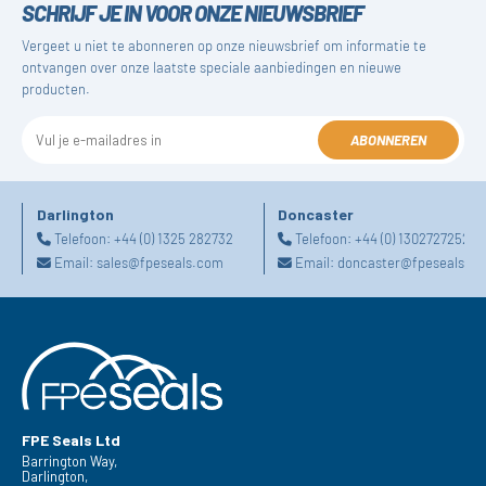
SCHRIJF JE IN VOOR ONZE NIEUWSBRIEF
Vergeet u niet te abonneren op onze nieuwsbrief om informatie te
ontvangen over onze laatste speciale aanbiedingen en nieuwe
producten.
ABONNEREN
Darlington
Doncaster
Telefoon:
+44 (0) 1325 282732
Telefoon:
+44 (0) 1302727252
Email:
sales@fpeseals.com
Email:
doncaster@fpeseals.c
FPE Seals Ltd
Barrington Way,
Darlington,