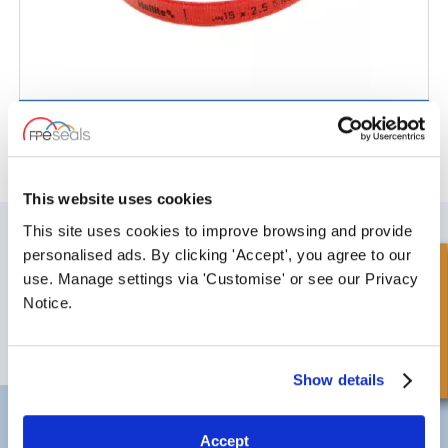
Geleidingsstrip - Hallite Type 506
This website uses cookies
SCHRIJF JE IN VOOR ONZE NIEUWSBRIEF
This site uses cookies to improve browsing and provide
personalised ads. By clicking 'Accept', you agree to our
Vergeet u niet te abonneren op onze nieuwsbrief om informatie te
Snel onderzoek
use. Manage settings via 'Customise' or see our Privacy
ontvangen over onze laatste speciale aanbiedingen en nieuwe
producten.
Notice.
ABONNEREN
Show details
Darlington
Doncaster
Telefoon:
+44 (0) 1325 282732
Telefoon:
+44 (0) 1302727252
Accept