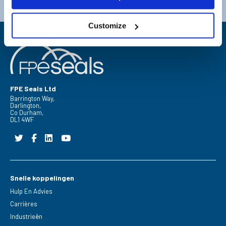
Email:
sales@fpeseals.com
Email:
doncaster@fpeseals.c
Customize
FPE Seals Ltd
Barrington Way,
Darlington,
Co Durham,
DL1 4WF
Snelle koppelingen
Hulp En Advies
Carrières
Industrieën