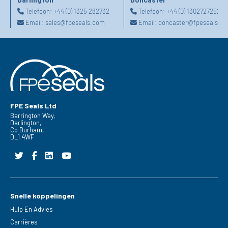
Telefoon:
+44 (0) 1325 282732
Telefoon:
+44 (0) 1302727252
Email:
sales@fpeseals.com
Email:
doncaster@fpeseals.c
FPE Seals Ltd
Barrington Way,
Darlington,
Co Durham,
DL1 4WF
Snelle koppelingen
Hulp En Advies
Carrières