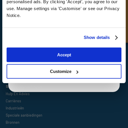
personalised ads. By clicking 'Accept', you agree to our
deals
Snel onderzoek
use. Manage settings via 'Customise' or see our Privacy
Notice.
FPE Seals Ltd
Unlock Offer
Show details
Barrington Way,
Darlington,
Co Durham,
Exclusive to web customers only.
DL1 4WF
Accept
By entering your email address you are agreeing to our
privacy policy.
Customize
Snelle koppelingen
Hulp En Advies
Carrières
Industrieën
Speciale aanbiedingen
Bronnen