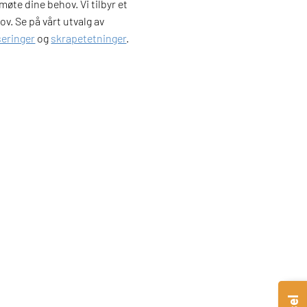
møte dine behov. Vi tilbyr et
v. Se på vårt utvalg av
seringer
og
skrapetetninger
.