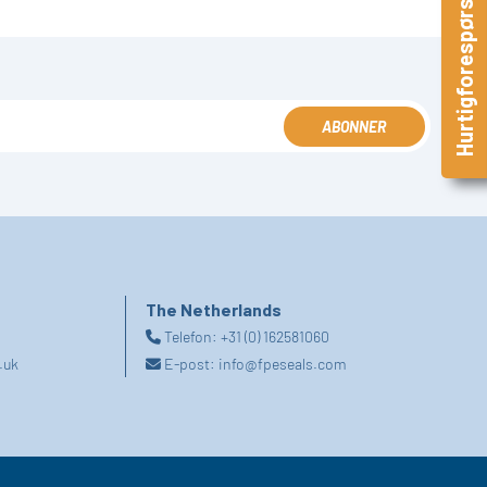
Hurtigforespørsel
ABONNER
The Netherlands
Telefon:
+31 (0) 162581060
.uk
E-post:
info@fpeseals.com