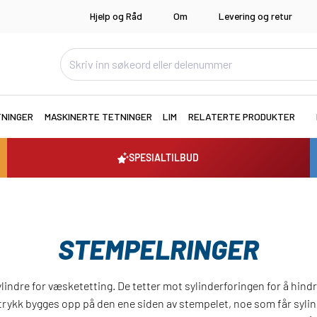
Hjelp og Råd
Om
Levering og retur
TNINGER
MASKINERTE TETNINGER
LIM
RELATERTE PRODUKTER
SPESIALTILBUD
STEMPELRINGER
lindre for væsketetting. De tetter mot sylinderforingen for å hin
 trykk bygges opp på den ene siden av stempelet, noe som får sylind