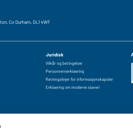
gton,
Co Durham,
DL1 4WF
Juridisk
Vilkår og betingelser
Personvernerklaering
Retningslinjer for informasjonskapsler
Erklaering om moderne slaveri
s