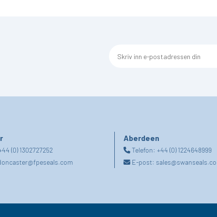
r
Aberdeen
+44 (0) 1302727252
Telefon:
+44 (0) 1224648999
doncaster@fpeseals.com
E-post:
sales@swanseals.co