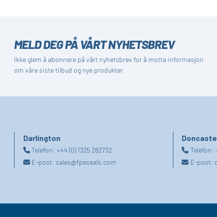
MELD DEG PÅ VÅRT NYHETSBREV
Ikke glem å abonnere på vårt nyhetsbrev for å motta informasjon
om våre siste tilbud og nye produkter.
Darlington
Doncaste
Telefon:
+44 (0) 1325 282732
Telefon:
E-post:
sales@fpeseals.com
E-post: