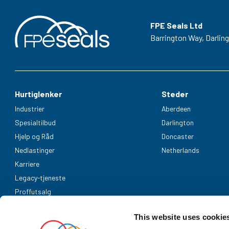
FPE Seals Ltd
Barrington Way,
Darlin
Hurtiglenker
Steder
Industrier
Aberdeen
Spesialtilbud
Darlington
Hjelp og Råd
Doncaster
Nedlastinger
Netherlands
Karriere
Legacy-tjeneste
Proffutsalg
Aksepterte betalingsmetoder
This website uses cookie