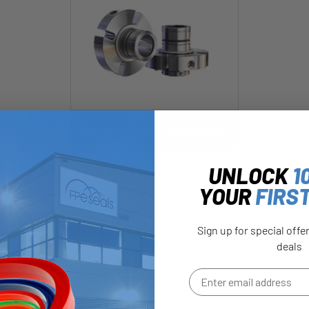
73P-Dual Stationary-Back To Back
UNLOCK
1
YOUR
FIRS
Sign up for special offe
deals