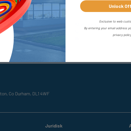
Unlock Of
Exclusive to web cust
r
Aberdeen
By entering your email address y
+44 (0) 1302727252
Telefon:
+44 (0) 1224648999
privacy polic
doncaster@fpeseals.com
E-post:
sales@swanseals.co
gton,
Co Durham,
DL1 4WF
Juridisk