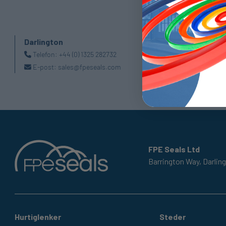
Darlington
Doncaste
Telefon:
+44 (0) 1325 282732
Telefon:
E-post:
sales@fpeseals.com
E-post:
FPE Seals Ltd
Barrington Way,
Darlin
Hurtiglenker
Steder