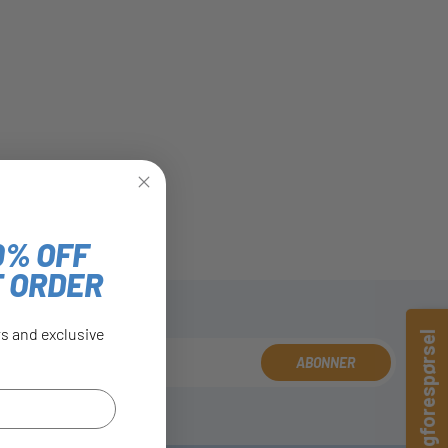
0% OFF
T ORDER
rs and exclusive
Hurtigforespørsel
ABONNER