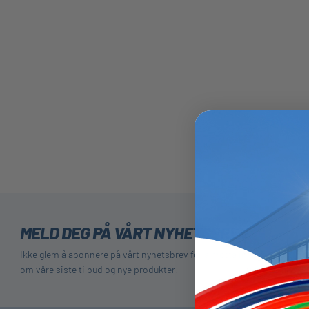
MELD DEG PÅ VÅRT NYHETSBREV
Ikke glem å abonnere på vårt nyhetsbrev for å motta informasjon
om våre siste tilbud og nye produkter.