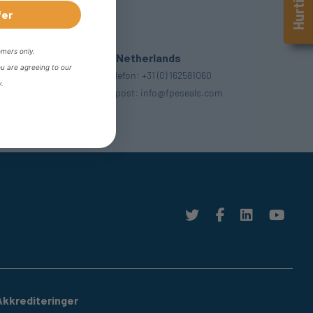
fer
omers only.
The Netherlands
ou are agreeing to our
Telefon:
+31 (0) 162581060
y.
.uk
E-post:
info@fpeseals.com
Akkrediteringer