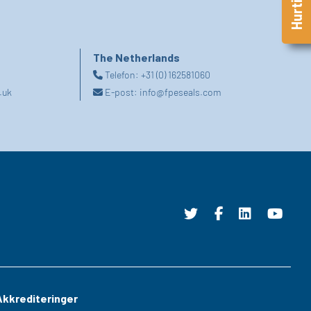
The Netherlands
Telefon:
+31 (0) 162581060
.uk
E-post:
info@fpeseals.com
Akkrediteringer