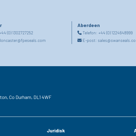
r
Aberdeen
+44 (0) 1302727252
Telefon:
+44 (0) 1224648999
doncaster@fpeseals.com
E-post:
sales@swanseals.co
gton,
Co Durham,
DL1 4WF
Juridisk