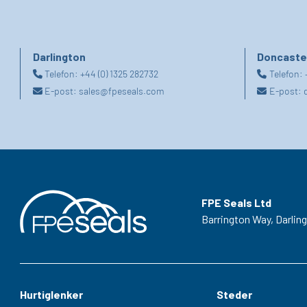
Darlington
Doncaste
Telefon:
+44 (0) 1325 282732
Telefon:
E-post:
sales@fpeseals.com
E-post:
FPE Seals Ltd
Barrington Way,
Darlin
Hurtiglenker
Steder