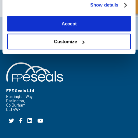
Show details
ABONNER
Accept
Darlington
Doncaster
Telefon:
+44 (0) 1325 282732
Telefon:
+44 (0) 1302727252
E-post:
sales@fpeseals.com
E-post:
doncaster@fpeseals.c
Customize
FPE Seals Ltd
Barrington Way,
Darlington,
Co Durham,
DL1 4WF