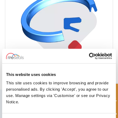
Hallite® Type 609
This website uses cookies
This site uses cookies to improve browsing and provide
personalised ads. By clicking 'Accept', you agree to our
Hurtigforespørsel
use. Manage settings via 'Customise' or see our Privacy
MELD DEG PÅ VÅRT NYHETSBREV
Notice.
Ikke glem å abonnere på vårt nyhetsbrev for å motta informasjon om
våre siste tilbud og nye produkter.