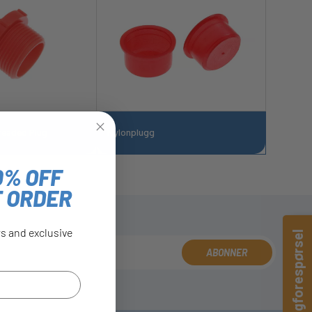
readed Plug
Nylonplugg
0% OFF
T ORDER
rs and exclusive
Hurtigforespørsel
ABONNER