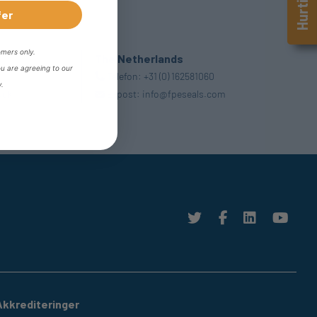
fer
omers only.
The Netherlands
ou are agreeing to our
Telefon:
+31 (0) 162581060
y.
.uk
E-post:
info@fpeseals.com
Akkrediteringer