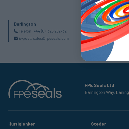
Darlington
Doncaste
Telefon:
+44 (0) 1325 282732
Telefon:
E-post:
sales@fpeseals.com
E-post:
FPE Seals Ltd
Barrington Way,
Darlin
Hurtiglenker
Steder