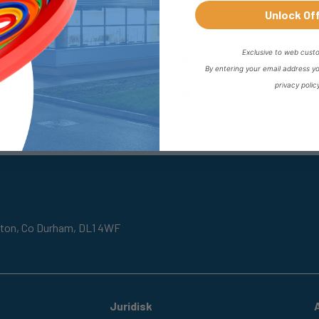
Unlock Of
Exclusive to web cust
r
Aberdeen
By entering your email address y
+44 (0) 1302727252
Telefon:
+44 (0) 1224648999
privacy polic
doncaster@fpeseals.com
E-post:
sales@swanseals.co
gton,
Co Durham,
DL1 4WF
Juridisk