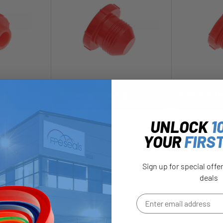
gg
JIC Male Threaded Plug
Metric Male Th
UNLOCK
1
YOUR
FIRS
Sign up for special offe
deals