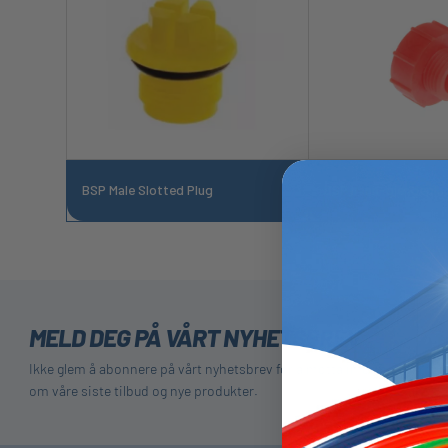
BSP Male Slotted Plug
BSP hann-gjengeplu
MELD DEG PÅ VÅRT NYHETSBREV
Ikke glem å abonnere på vårt nyhetsbrev for å motta informasjon
om våre siste tilbud og nye produkter.