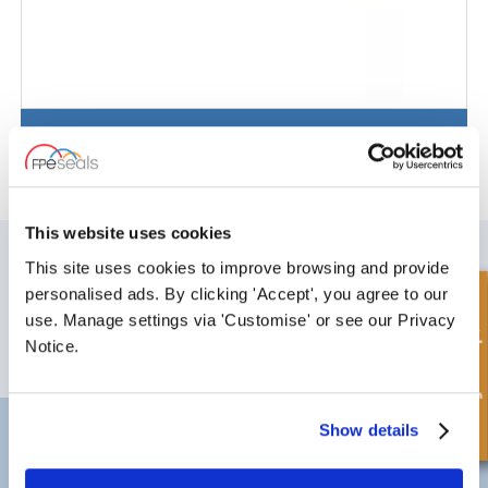
Single Acting Cylinder Drilled Rod - Heavy Duty
This website uses cookies
MELD DEG PÅ VÅRT NYHETSBREV
This site uses cookies to improve browsing and provide
Ikke glem å abonnere på vårt nyhetsbrev for å motta informasjon om
personalised ads. By clicking 'Accept', you agree to our
Hurtigforespørsel
våre siste tilbud og nye produkter.
use. Manage settings via 'Customise' or see our Privacy
Notice.
SUBSCRIBE
Show details
Darlington
Doncaster
Telefon:
+44 (0) 1325 282732
Telefon:
+44 (0) 1302727252
E-post:
sales@fpeseals.com
E-post:
doncaster@fpeseals.c