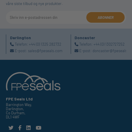
våre siste tilbud og nye produkter.
ABONNER
Darlington
Doncaster
Telefon:
+44 (0) 1325 282732
Telefon:
+44 (0) 1302727252
E-post:
sales@fpeseals.com
E-post:
doncaster@fpeseals.c
FPE Seals Ltd
Barrington Way,
Darlington,
Co Durham,
DL1 4WF