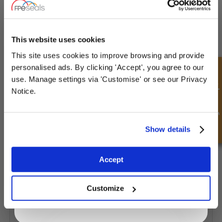
UNLOCK
10% OFF
YOUR
FIRST ORDER
This website uses cookies
This site uses cookies to improve browsing and provide
Sign up for special offers and exclusive
personalised ads. By clicking 'Accept', you agree to our
Hurtigforespørsel
deals
use. Manage settings via 'Customise' or see our Privacy
Notice.
Unlock Offer
Show details
U-ring - gummi - symmetrisk
Exclusive to web customers only.
Accept
By entering your email address you are agreeing to our
privacy policy.
Customize