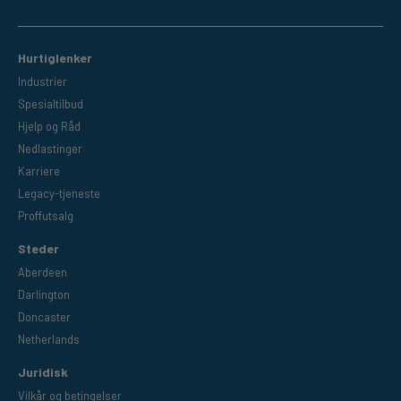
Hurtiglenker
Industrier
Spesialtilbud
Hjelp og Råd
Nedlastinger
Karriere
Legacy-tjeneste
Proffutsalg
Steder
Aberdeen
Darlington
Doncaster
Netherlands
Juridisk
Vilkår og betingelser