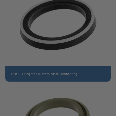
Tekstil-U-ring med ekstern ekstruderingsring