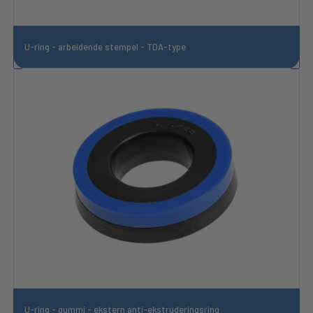
U-ring - arbeidende stempel - TDA-type
U-ring - gummi - ekstern anti-ekstruderingsring