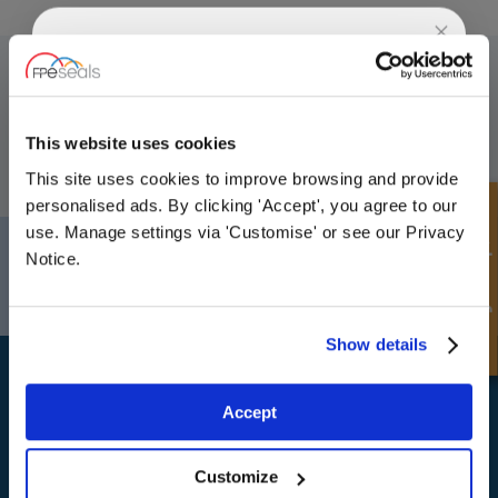
MELD DEG PÅ VÅRT NYHETSBREV
UNLOCK
10% OFF
Ikke glem å abonnere på vårt nyhetsbrev for å motta informasjon om
våre siste tilbud og nye produkter.
YOUR
FIRST ORDER
This website uses cookies
ABONNER
This site uses cookies to improve browsing and provide
Sign up for special offers and exclusive
personalised ads. By clicking 'Accept', you agree to our
Hurtigforespørsel
deals
use. Manage settings via 'Customise' or see our Privacy
Darlington
Doncaster
Notice.
Telefon:
+44 (0) 1325 282732
Telefon:
+44 (0) 1302727252
E-post:
sales@fpeseals.com
E-post:
doncaster@fpeseals.c
Unlock Offer
Show details
Exclusive to web customers only.
Accept
By entering your email address you are agreeing to our
privacy policy.
Customize
FPE Seals Ltd