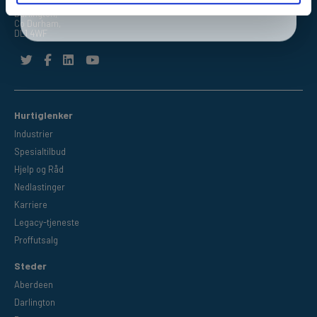
Barrington Way,
Darlington,
Co Durham,
DL1 4WF
Hurtiglenker
Industrier
Spesialtilbud
Hjelp og Råd
Nedlastinger
Karriere
Legacy-tjeneste
Proffutsalg
Steder
Aberdeen
Darlington