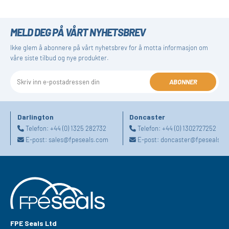
MELD DEG PÅ VÅRT NYHETSBREV
Ikke glem å abonnere på vårt nyhetsbrev for å motta informasjon om
våre siste tilbud og nye produkter.
ABONNER
Darlington
Doncaster
Telefon:
+44 (0) 1325 282732
Telefon:
+44 (0) 1302727252
E-post:
sales@fpeseals.com
E-post:
doncaster@fpeseals.c
FPE Seals Ltd