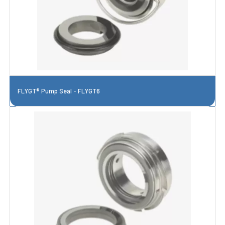
FLYGT® Pump Seal - FLYGT6