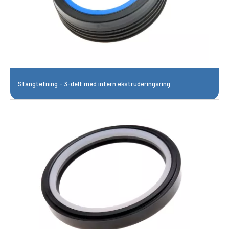
Stangtetning - 3-delt med intern ekstruderingsring