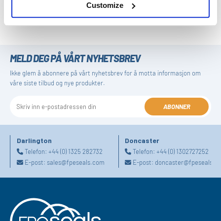
Customize
Stangtetning med klipsbar slitasjering
MELD DEG PÅ VÅRT NYHETSBREV
Ikke glem å abonnere på vårt nyhetsbrev for å motta informasjon om
våre siste tilbud og nye produkter.
ABONNER
Darlington
Doncaster
Telefon:
+44 (0) 1325 282732
Telefon:
+44 (0) 1302727252
E-post:
sales@fpeseals.com
E-post:
doncaster@fpeseals.c