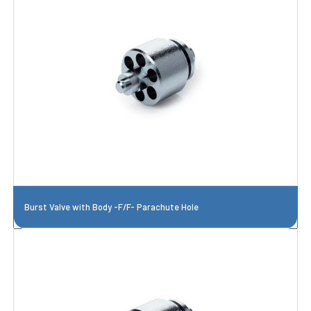
Burst Valve with Body -F/F- Parachute Hole