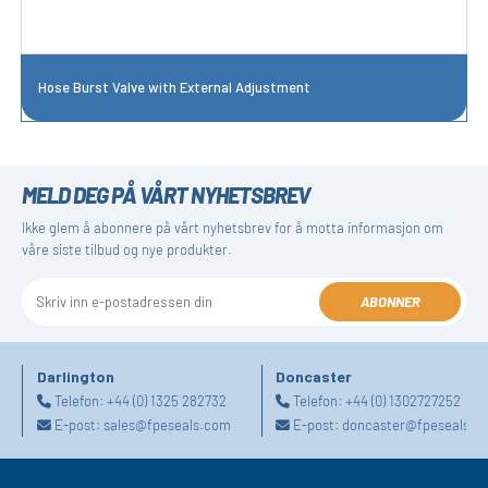
Hose Burst Valve with External Adjustment
MELD DEG PÅ VÅRT NYHETSBREV
Ikke glem å abonnere på vårt nyhetsbrev for å motta informasjon om
våre siste tilbud og nye produkter.
ABONNER
Darlington
Doncaster
Telefon:
+44 (0) 1325 282732
Telefon:
+44 (0) 1302727252
E-post:
sales@fpeseals.com
E-post:
doncaster@fpeseals.c