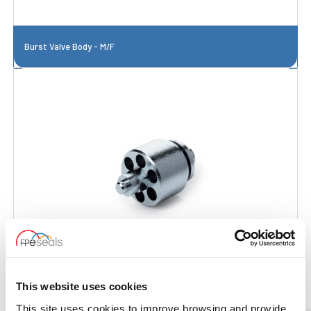
Burst Valve Body - M/F
This website uses cookies
Burst Valve with Body - F/F
This site uses cookies to improve browsing and provide