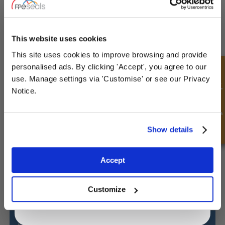
UNLOCK
10% OFF
YOUR
FIRST ORDER
Endelokk med port
This website uses cookies
This site uses cookies to improve browsing and provide
Sign up for special offers and exclusive
personalised ads. By clicking 'Accept', you agree to our
Hurtigforespørsel
deals
use. Manage settings via 'Customise' or see our Privacy
Notice.
Unlock Offer
Show details
Exclusive to web customers only.
Accept
By entering your email address you are agreeing to our
privacy policy.
Customize