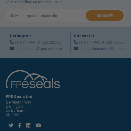
våre siste tilbud og nye produkter.
ABONNER
Darlington
Doncaster
Telefon:
+44 (0) 1325 282732
Telefon:
+44 (0) 1302727252
E-post:
sales@fpeseals.com
E-post:
doncaster@fpeseals.c
FPE Seals Ltd
Barrington Way,
Darlington,
Co Durham,
DL1 4WF