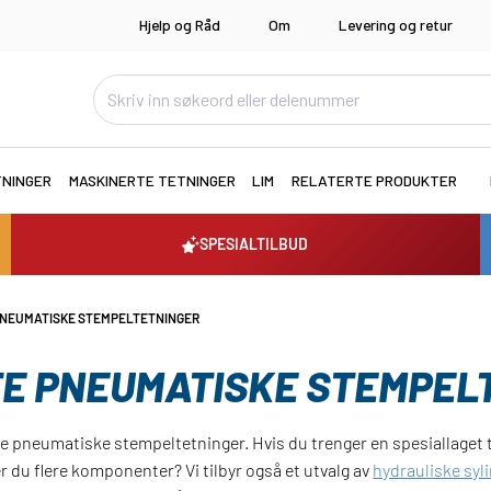
Hjelp og Råd
Om
Levering og retur
TNINGER
MASKINERTE TETNINGER
LIM
RELATERTE PRODUKTER
SPESIALTILBUD
NEUMATISKE STEMPELTETNINGER
E PNEUMATISKE STEMPEL
tte pneumatiske stempeltetninger. Hvis du trenger en spesiallaget 
er du flere komponenter? Vi tilbyr også et utvalg av
hydrauliske syl