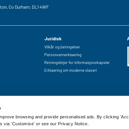
gton,
Co Durham,
DL1 4WF
Juridisk
Vilkår og betingelser
Personvernerklaering
Retningslinjer for informasjonskapsler
Erklaering om moderne slaveri
s
improve browsing and provide personalised ads. By clicking 'Acc
s via 'Customise' or see our Privacy Notice.