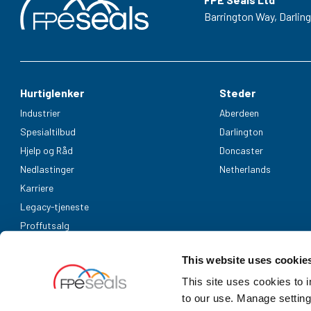
Barrington Way,
Darlin
Hurtiglenker
Steder
Industrier
Aberdeen
Spesialtilbud
Darlington
Hjelp og Råd
Doncaster
Nedlastinger
Netherlands
Karriere
Legacy-tjeneste
Proffutsalg
Aksepterte betalingsmetoder
This website uses cookie
This site uses cookies to 
to our use. Manage setting