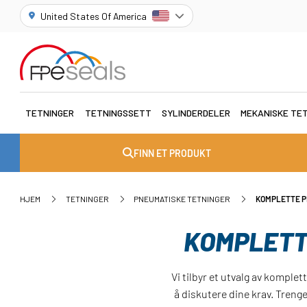
United States Of America
TETNINGER
TETNINGSSETT
SYLINDERDELER
MEKANISKE TE
FINN ET PRODUKT
HJEM
TETNINGER
PNEUMATISKE TETNINGER
KOMPLETTE P
KOMPLETT
Vi tilbyr et utvalg av komple
å diskutere dine krav. Treng