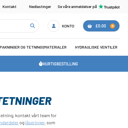
Kontakt
Nedlastinger
Se våre anmeldelser på
KONTO
£0.00
0
PAKNINGER OG TETNINGSMATERIALER
HYDRAULISKE VENTILER
HURTIGBESTILLING
TETNINGER
tetning, kontakt vårt team for
inderdeler
og
låseringer
, som