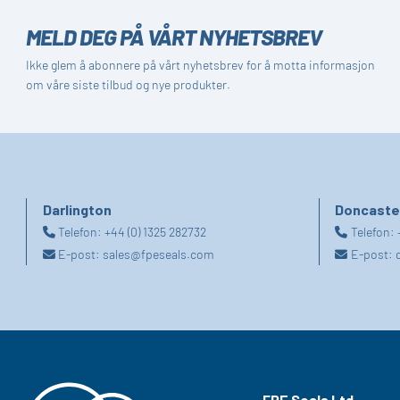
MELD DEG PÅ VÅRT NYHETSBREV
Ikke glem å abonnere på vårt nyhetsbrev for å motta informasjon
om våre siste tilbud og nye produkter.
Darlington
Doncaste
Telefon:
+44 (0) 1325 282732
Telefon:
E-post:
sales@fpeseals.com
E-post:
FPE Seals Ltd