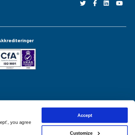
Akkrediteringer
Accept
ept', you agree
Customize