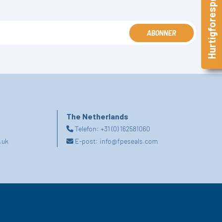
Hurtigforespørsel
ABONNER
The Netherlands
Telefon:
+31 (0) 162581060
.uk
E-post:
info@fpeseals.com