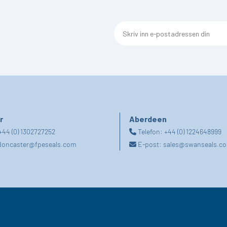
r
Aberdeen
+44 (0) 1302727252
Telefon:
+44 (0) 1224648999
doncaster@fpeseals.com
E-post:
sales@swanseals.co