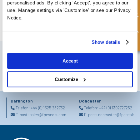
personalised ads. By clicking 'Accept', you agree to our
Hurtigforespørsel
use. Manage settings via 'Customise' or see our Privacy
Notice.
T-stempeltetning - polykappet
Show details
MELD DEG PÅ VÅRT NYHETSBREV
Ikke glem å abonnere på vårt nyhetsbrev for å motta informasjon om
Accept
våre siste tilbud og nye produkter.
Customize
SUBSCRIBE
Darlington
Doncaster
Telefon:
+44 (0) 1325 282732
Telefon:
+44 (0) 1302727252
E-post:
sales@fpeseals.com
E-post:
doncaster@fpeseals.c