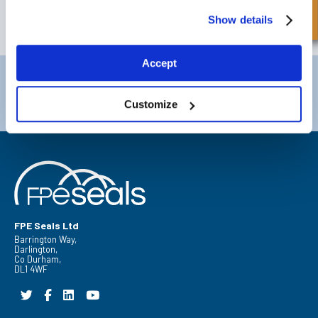
Show details
ABONNER
Accept
Darlington
Doncaster
Telefon:
+44 (0) 1325 282732
Telefon:
+44 (0) 1302727252
Customize
E-post:
sales@fpeseals.com
E-post:
doncaster@fpeseals.c
FPE Seals Ltd
Barrington Way,
Darlington,
Co Durham,
DL1 4WF