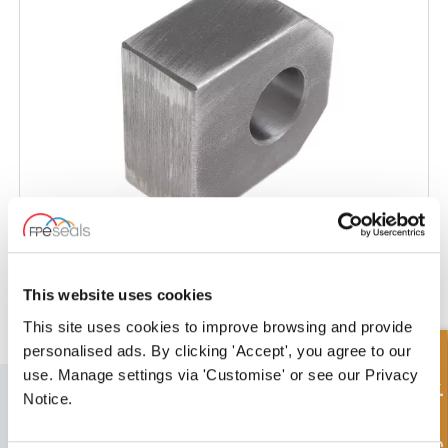
Fast øye - standard
This website uses cookies
This site uses cookies to improve browsing and provide
personalised ads. By clicking 'Accept', you agree to our
Hurtigforespørsel
use. Manage settings via 'Customise' or see our Privacy
MELD DEG PÅ VÅRT NYHETSBREV
Notice.
Ikke glem å abonnere på vårt nyhetsbrev for å motta informasjon om
våre siste tilbud og nye produkter.