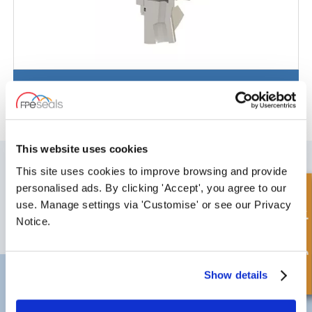
VTSMS/VBTSMS-Dual Tandem
This website uses cookies
MELD DEG PÅ VÅRT NYHETSBREV
This site uses cookies to improve browsing and provide
Ikke glem å abonnere på vårt nyhetsbrev for å motta informasjon om
personalised ads. By clicking 'Accept', you agree to our
Hurtigforespørsel
våre siste tilbud og nye produkter.
use. Manage settings via 'Customise' or see our Privacy
Notice.
ABONNER
Show details
Darlington
Doncaster
Telefon:
+44 (0) 1325 282732
Telefon:
+44 (0) 1302727252
E-post:
sales@fpeseals.com
E-post:
doncaster@fpeseals.c