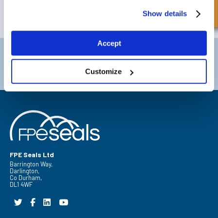
Show details
ABONNER
Accept
Darlington
Doncaster
Telefon:
+44 (0) 1325 282732
Telefon:
+44 (0) 1302727252
Customize
E-post:
sales@fpeseals.com
E-post:
doncaster@fpeseals.c
FPE Seals Ltd
Barrington Way,
Darlington,
Co Durham,
DL1 4WF