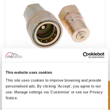
Hurtigkobling
This website uses cookies
This site uses cookies to improve browsing and provide
personalised ads. By clicking 'Accept', you agree to our
Hurtigforespørsel
use. Manage settings via 'Customise' or see our Privacy
MELD DEG PÅ VÅRT NYHETSBREV
Notice.
Ikke glem å abonnere på vårt nyhetsbrev for å motta informasjon om
våre siste tilbud og nye produkter.