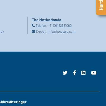
The Netherlands
Telefon:
+31 (0) 162581060
.uk
E-post:
info@fpeseals.com
Akkrediteringer