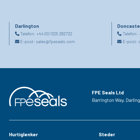
Darlington
Doncaste
Telefon:
+44 (0) 1325 282732
Telefon:
E-post:
sales@fpeseals.com
E-post:
FPE Seals Ltd
Barrington Way,
Darlin
Hurtiglenker
Steder