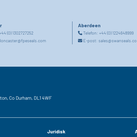
r
Aberdeen
+44 (0) 1302727252
Telefon:
+44 (0) 1224648999
doncaster@fpeseals.com
E-post:
sales@swanseals.co
gton,
Co Durham,
DL1 4WF
Juridisk