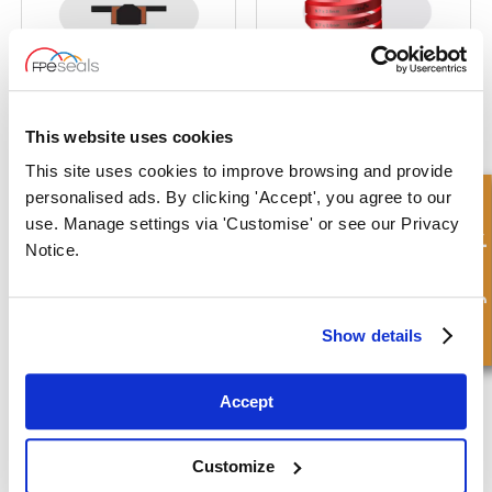
Hallite® Type 50
Hallite® Type 506
This website uses cookies
This site uses cookies to improve browsing and provide
personalised ads. By clicking 'Accept', you agree to our
Hurtigforespørsel
use. Manage settings via 'Customise' or see our Privacy
Notice.
Show details
Hallite® Type 511
Hallite® Type 512
Accept
Customize
1
2
...
5
(current)