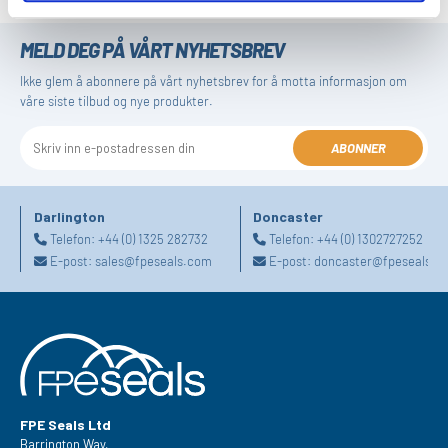
MELD DEG PÅ VÅRT NYHETSBREV
Ikke glem å abonnere på vårt nyhetsbrev for å motta informasjon om
våre siste tilbud og nye produkter.
ABONNER
Darlington
Doncaster
Telefon:
+44 (0) 1325 282732
Telefon:
+44 (0) 1302727252
E-post:
sales@fpeseals.com
E-post:
doncaster@fpeseals.c
FPE Seals Ltd
Barrington Way,