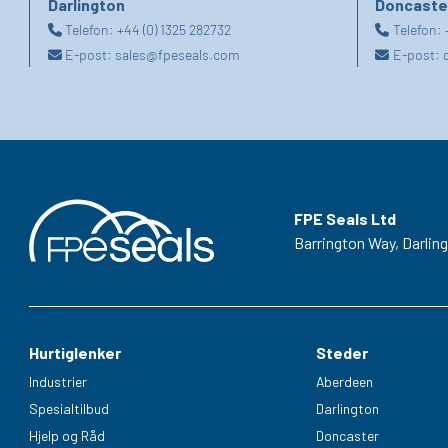
Darlington
Doncaste
Telefon:
+44 (0) 1325 282732
Telefon:
E-post:
sales@fpeseals.com
E-post:
FPE Seals Ltd
Barrington Way,
Darlin
Hurtiglenker
Steder
Industrier
Aberdeen
Spesialtilbud
Darlington
Hjelp og Råd
Doncaster