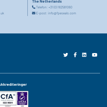
The Netherlands
Telefon:
+31 (0) 162581060
.uk
E-post:
info@fpeseals.com
Akkrediteringer