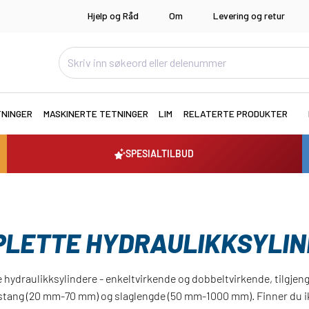
Hjelp og Råd
Om
Levering og retur
TNINGER
MASKINERTE TETNINGER
LIM
RELATERTE PRODUKTER
SPESIALTILBUD
LETTE HYDRAULIKKSYLI
 hydraulikksylindere - enkeltvirkende og dobbeltvirkende, tilgjenge
tang (20 mm-70 mm) og slaglengde (50 mm-1000 mm). Finner du ikk