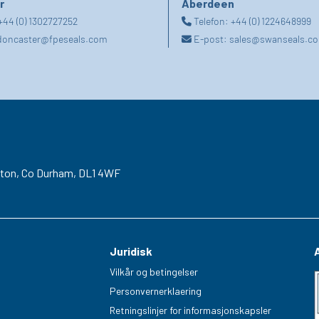
r
Aberdeen
+44 (0) 1302727252
Telefon:
+44 (0) 1224648999
doncaster@fpeseals.com
E-post:
sales@swanseals.co
gton,
Co Durham,
DL1 4WF
Juridisk
Vilkår og betingelser
Personvernerklaering
Retningslinjer for informasjonskapsler