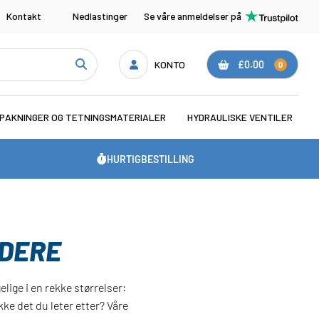
Kontakt
Nedlastinger
Se våre anmeldelser på
KONTO
£0.00
0
PAKNINGER OG TETNINGSMATERIALER
HYDRAULISKE VENTILER
HURTIGBESTILLING
NDERE
lige i en rekke størrelser:
e det du leter etter? Våre