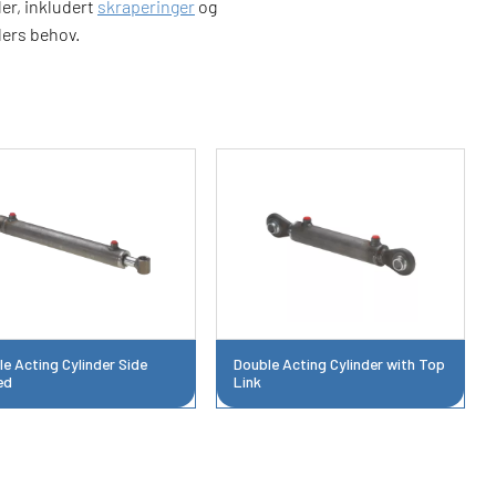
ler, inkludert
skraperinger
og
ders behov.
e Acting Cylinder Side
Double Acting Cylinder with Top
ed
Link