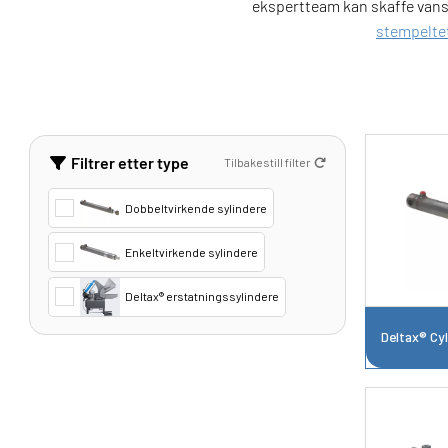
ekspertteam kan skaffe vanske
stempelte
Filtrer etter type
Tilbakestill filter
Dobbeltvirkende sylindere
Enkeltvirkende sylindere
Deltax® erstatningssylindere
Deltax® Cyl