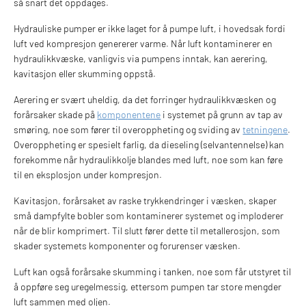
så snart det oppdages.
Hydrauliske pumper er ikke laget for å pumpe luft, i hovedsak fordi
luft ved kompresjon genererer varme. Når luft kontaminerer en
hydraulikkvæske, vanligvis via pumpens inntak, kan aerering,
kavitasjon eller skumming oppstå.
Aerering er svært uheldig, da det forringer hydraulikkvæsken og
forårsaker skade på
komponentene
i systemet på grunn av tap av
smøring, noe som fører til overoppheting og sviding av
tetningene
.
Overoppheting er spesielt farlig, da dieseling (selvantennelse) kan
forekomme når hydraulikkolje blandes med luft, noe som kan føre
til en eksplosjon under kompresjon.
Kavitasjon, forårsaket av raske trykkendringer i væsken, skaper
små dampfylte bobler som kontaminerer systemet og imploderer
når de blir komprimert. Til slutt fører dette til metallerosjon, som
skader systemets komponenter og forurenser væsken.
Luft kan også forårsake skumming i tanken, noe som får utstyret til
å oppføre seg uregelmessig, ettersom pumpen tar store mengder
luft sammen med oljen.