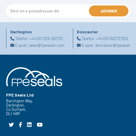
ABONNER
Darlington
Doncaster
Telefon:
+44 (0) 1325 282732
Telefon:
+44 (0) 1302727252
E-post:
sales@fpeseals.com
E-post:
doncaster@fpeseals.c
FPE Seals Ltd
Barrington Way,
Darlington,
Co Durham,
DL1 4WF