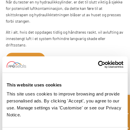
Når du tester en ny hydraulikksylinder, er det til slutt viktig å sjekke
for potensiell luftkontaminasjon, da dette kan føre til at
skittskrapen og hydraulikktetningen blåser ut av huset og presses
forbi stangen.
Alt i alt, hvis det oppdages tidlig og håndteres raskt, vil avlufting av
innestengt luft i et system forhindre langvarig skade eller
driftsstans.
KONTAKT OSS
What to read next...
This website uses cookies
This site uses cookies to improve browsing and provide
personalised ads. By clicking 'Accept', you agree to our
Hurtigforespørsel
use. Manage settings via 'Customise' or see our Privacy
Notice.
Hvordan lages hydrauliske tetninger?
Read more