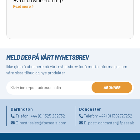
Hva er en wiper-tetning?
Read more
MELD DEG PÅ VÅRT NYHETSBREV
Ikke glem å abonnere på vårt nyhetsbrev for å motta informasjon om
våre siste tilbud og nye produkter.
ABONNER
Darlington
Doncaster
Telefon:
+44 (0) 1325 282732
Telefon:
+44 (0) 1302727252
E-post:
sales@fpeseals.com
E-post:
doncaster@fpeseals.c