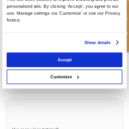
personalised ads. By clicking 'Accept', you agree to our
Hurtigforespørsel
use. Manage settings via 'Customise' or see our Privacy
What to read next...
Notice.
Show details
Hva gjør at hydraulikken går sakte?
Accept
Read more
Customize