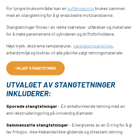
For tyngre bruksområder kan en
bufferpakning
brukes sammen
med en stangtetning for å gi enda bedre motstandsevne.
Stangtetninger finnes i en rekke størrelser, utførelser og materialer
for å møte parametrene til sylinderen og driftsforholdene.
Høyt trykk, ekstreme temperaturer,
væskekompatibilitet
,
arbeidsmiljø og lovkrav vil alle påvirke valgt tetningsmateriale.
KJØP STANGTETNING
UTVALGET AV STANGTETNINGER
INKLUDERER:
Sporede stangtetninger
– En enkeltvirkende tetning med en
anti-ekstruderingsring på innvendig diameter.
Sammensatte stangtetninger
– Energiseres av en O-ring for å gi
lav friksjon, ikke-klebende/ikke-glidende og slitesterk tetning.