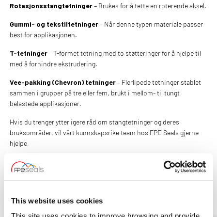
Rotasjonsstangtetninger
– Brukes for å tette en roterende aksel.
Gummi- og tekstiltetninger
– Når denne typen materiale passer
best for applikasjonen.
T-tetninger
– T-formet tetning med to støtteringer for å hjelpe til
med å forhindre ekstrudering.
Vee-pakking (Chevron) tetninger
– Flerlipede tetninger stablet
sammen i grupper på tre eller fem, brukt i mellom- til tungt
belastede applikasjoner.
Hvis du trenger ytterligere råd om stangtetninger og deres
bruksområder, vil vårt kunnskapsrike team hos FPE Seals gjerne
hjelpe.
Vi lagerfører, skaffer og leverer et komplett utvalg av
stangtetninger. Finner du ikke det du leter etter? Vi kan også
produsere tetningene etter dine spesifikasjoner, i et bredt spekter
av materialer for å møte dine nøyaktige krav.
This website uses cookies
This site uses cookies to improve browsing and provide
KONTAKT OSS