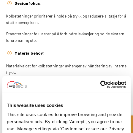
Designfokus
:
Kolbetetninger prioriterer å holde på trykk og redusere slitasje for å
støtte bevegelsen.
Stangtetninger fokuserer på å forhindre lekkasjer og holde ekstern
forurensning ute.
Materialbehov
:
Materialvalget for kolbetetninger avhenger av håndtering av interne
trykk.
Stangtetninger krever materialer som motstår ytre
miljøpåvirkninger.
HVORDAN VELGE RIKTIG TETNING
This website uses cookies
Å vurdere disse faktorene hjelper deg med å velge riktig tetning for
This site uses cookies to improve browsing and provide
å holde systemet ditt effektivt.
personalised ads. By clicking 'Accept', you agree to our
use. Manage settings via 'Customise' or see our Privacy