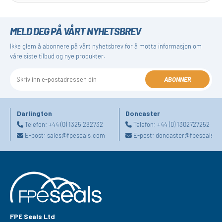
MELD DEG PÅ VÅRT NYHETSBREV
Ikke glem å abonnere på vårt nyhetsbrev for å motta informasjon om
våre siste tilbud og nye produkter.
ABONNER
Darlington
Doncaster
Telefon:
+44 (0) 1325 282732
Telefon:
+44 (0) 1302727252
E-post:
sales@fpeseals.com
E-post:
doncaster@fpeseals.c
FPE Seals Ltd