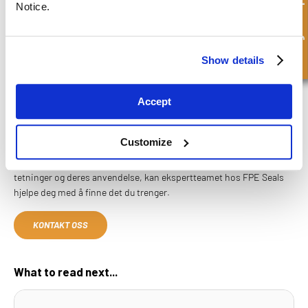
Hurtigforespørsel
Trykk- og temperaturområdet for din applikasjon
Notice.
Hvilken type væske som brukes
Om bevegelsen er lineær eller roterende
Show details
Nivået av miljøpåvirkning
LETER DU ETTER
Accept
TETNINGSLØSNINGER NÆR DEG?
Customize
FPE Seals tilbyr et bredt utvalg av tetningsløsninger av høy kvalitet
for alle dine industrielle behov. Hvis du trenger ytterligere råd om
tetninger og deres anvendelse, kan ekspertteamet hos FPE Seals
hjelpe deg med å finne det du trenger.
KONTAKT OSS
What to read next...