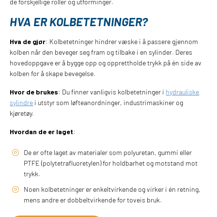
de forskjellige roller og utforminger.
HVA ER KOLBETETNINGER?
Hva de gjør
: Kolbetetninger hindrer væske i å passere gjennom
kolben når den beveger seg fram og tilbake i en sylinder. Deres
hovedoppgave er å bygge opp og opprettholde trykk på én side av
kolben for å skape bevegelse.
Hvor de brukes
: Du finner vanligvis kolbetetninger i
hydrauliske
sylindre
i utstyr som løfteanordninger, industrimaskiner og
kjøretøy.
Hvordan de er laget
:
De er ofte laget av materialer som polyuretan, gummi eller
PTFE (polytetrafluoretylen) for holdbarhet og motstand mot
trykk.
Noen kolbetetninger er enkeltvirkende og virker i én retning,
mens andre er dobbeltvirkende for toveis bruk.