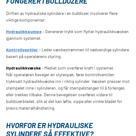
FUNGERER I BULLDOZERE
Driften av hydrauliske sylindere i en bulldozer involverer flere
viktige komponenter:
Hydraulikkpumpe
– Genererer trykk som flytter hydraulikkvæsken
gjennom systemet.
Kontrollventiler
– Leder væskestrømmen til nødvendige sylindere
basert på operatørens styring.
Hydraulikkvæske
– Mediet som overfører kraft i systemet.
Når operatøren beveger en styrespak, fører kontrollventilen
trykksatt hydraulikkvæske inn i riktig sylinder. Væsken presser mot
stempelet inne i sylinderen, og får stempelstangen til å forlenges
eller trekkes tilbake. Denne bevegelsen overføres videre til
bulldozerbladet, slik at det kan løfte, vippe eller vinkle bladet for
presis materialhåndtering.
HVORFOR ER HYDRAULISKE
SYLINDERE SÅ EFFEKTIVE?