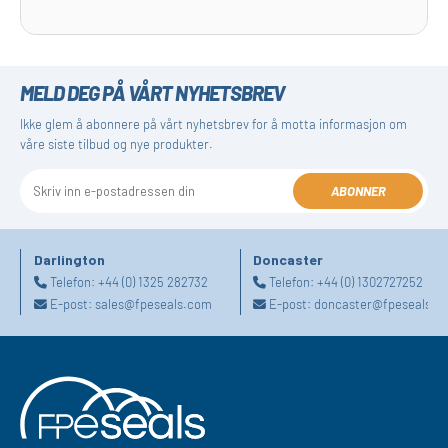
MELD DEG PÅ VÅRT NYHETSBREV
Ikke glem å abonnere på vårt nyhetsbrev for å motta informasjon om
våre siste tilbud og nye produkter.
ABONNER
Darlington
Doncaster
Telefon:
+44 (0) 1325 282732
Telefon:
+44 (0) 1302727252
E-post:
sales@fpeseals.com
E-post:
doncaster@fpeseals.c