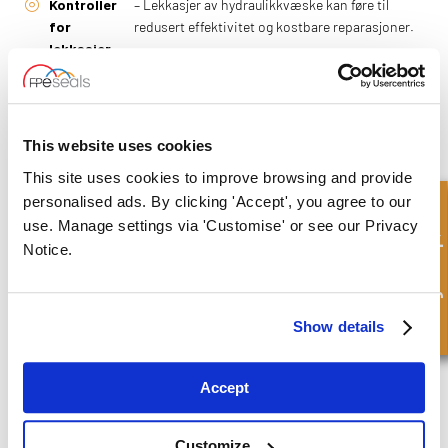
Kontroller
– Lekkasjer av hydraulikkvæske kan føre til
for
redusert effektivitet og kostbare reparasjoner.
lekkasjer
Overvåk
– Lavt nivå av hydraulikkvæske kan gi
væskenivået
ytelsesproblemer og skade systemet.
Sjekk
– Skadede tetninger eller utslitte slanger bør
This website uses cookies
tetninger og
byttes raskt for å hindre sammenbrudd.
This site uses cookies to improve browsing and provide
slanger
personalised ads. By clicking 'Accept', you agree to our
Hurtigforespørsel
Med vårt brede utvalg av høykvalitets
tetninger
og komponenter til
use. Manage settings via 'Customise' or see our Privacy
hydrauliske sylindere tilbyr vi pålitelige løsninger for
anlegg
,
Notice.
landbruk
og
tungt maskineri
. Ta kontakt med FPE Seals i dag for å
finne riktige deler til dine hydraulikksystemer og sikre maksimal
holdbarhet og ytelse på arbeidsplassen.
Show details
KONTAKT OSS
Accept
What to read next...
Customize