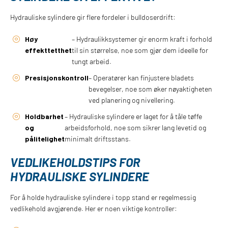
Hydrauliske sylindere gir flere fordeler i bulldoserdrift:
Høy
– Hydraulikksystemer gir enorm kraft i forhold
effekttetthet
til sin størrelse, noe som gjør dem ideelle for
tungt arbeid.
Presisjonskontroll
– Operatører kan finjustere bladets
bevegelser, noe som øker nøyaktigheten
ved planering og nivellering.
Holdbarhet
– Hydrauliske sylindere er laget for å tåle tøffe
og
arbeidsforhold, noe som sikrer lang levetid og
pålitelighet
minimalt driftsstans.
VEDLIKEHOLDSTIPS FOR
HYDRAULISKE SYLINDERE
For å holde hydrauliske sylindere i topp stand er regelmessig
vedlikehold avgjørende. Her er noen viktige kontroller: