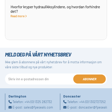
Hvorfor kryper hydraulikksylindere, og hvordan forhindre
det?
Read more
MELD DEG PÅ VÅRT NYHETSBREV
Ikke glem å abonnere på vårt nyhetsbrev for å motta informasjon om
våre siste tilbud og nye produkter.
ABONNER
Darlington
Doncaster
Telefon:
+44 (0) 1325 282732
Telefon:
+44 (0) 1302727252
E-post:
sales@fpeseals.com
E-post:
doncaster@fpeseals.c