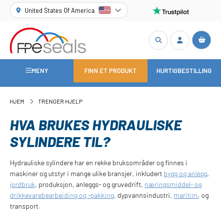
United States Of America
MENY
FINN ET PRODUKT
HURTIGBESTILLING
HJEM
TRENGER HJELP
HVA BRUKES HYDRAULISKE
SYLINDERE TIL?
Hydrauliske sylindere har en rekke bruksområder og finnes i
maskiner og utstyr i mange ulike bransjer, inkludert
bygg og anlegg
,
jordbruk
, produksjon, anleggs- og gruvedrift,
næringsmiddel- og
drikkevarebearbeiding og -pakking
, dypvannsindustri,
maritim
, og
transport.