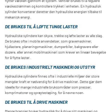
flytter væsken gjennom et system. Ventiler brukes til å regulere
væskestrømmen og kontrollere trykket i enheten. En hydraulisk
sylinder konverterer deretter den hydrauliske energien tilbake til
mekanisk energi.
DE BRUKES TIL Å LØFTE TUNGE LASTER
Hydrauliske sylindere kan skyve, trekke og løfte laster av alle slag.
De brukes ofte i mobile anvendelser, som gravemaskiner,
hjullastere, planeringsmaskiner, dumperbiler, bakgravere eller
dozere, eller annet mobilmaskineri som krever en lineær bevegelse
for å flytte laster.
DE BRUKES I INDUSTRIELT MASKINERI OG UTSTYR
Hydrauliske sylindere finnes ofte i industrielle miljøer der store
mengder kraft er nødvendig for å drive maskiner. Dette gjør dem
ideelle for mange industrielle bruksområder som presser,
komprimatorer og sprøytestøping, for å nevne noen.
DE BRUKES TIL Å DRIVE MASKINER
Mange bransjer bruker hydraulikk for å drive sitt maskineri og