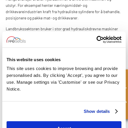
utstyr. For eksempel henter næringsmiddel- og
drikkevareindustrien kraft fra hydrauliske sylindere for å behandle,
posisjonere og pakke mat- og drikkevarer.
Landbrukssektoren bruker i stor grad hydrauliskdrevne maskiner
som traktorer, lastere, sprøyteutstyr, kompaktlastere,
rundballepresser og høstemaskiner for å plante og høste avlinger
og holde husdyr.
Men dette er bare noen få eksempler; hydraulikk finnes i en rekke
This website uses cookies
bransjer, til en rekke formål fra det største industrielle utstyret til
This site uses cookies to improve browsing and provide
det minste håndverktøyet.
personalised ads. By clicking 'Accept', you agree to our
Hurtigforespørsel
FPE Seals lagerfører og produserer et komplett utvalg av
use. Manage settings via 'Customise' or see our Privacy
tetningsløsninger og metallkomponenter for hydrauliske sylindere.
Notice.
Fra
stempeltetninger
,
skrapetetninger
,
O-ringer
, og
sylinderkomponenter
.
Show details
Bestill på nett i dag eller ta kontakt med vårt kunnskapsrike team
hos FPE Seals, som vil diskutere dine krav basert på din
applikasjon og hjelpe deg med å finne riktig tetning for jobben.