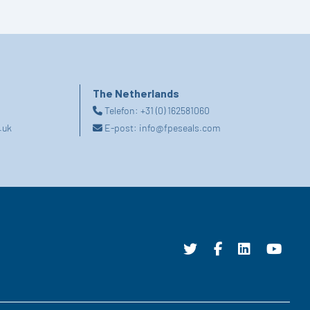
The Netherlands
Telefon:
+31 (0) 162581060
.uk
E-post:
info@fpeseals.com