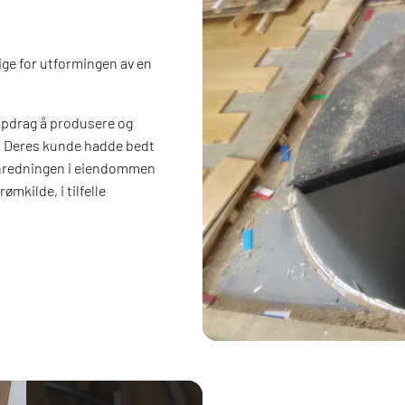
ige for utformingen av en
oppdrag å produsere og
n. Deres kunde hadde bedt
nnredningen i eiendommen
mkilde, i tilfelle