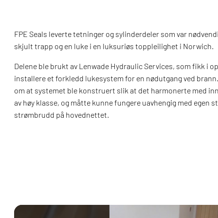
FPE Seals leverte tetninger og sylinderdeler som var nødvend
skjult trapp og en luke i en luksuriøs toppleilighet i Norwich.
Delene ble brukt av Lenwade Hydraulic Services, som fikk i 
installere et forkledd lukesystem for en nødutgang ved bran
om at systemet ble konstruert slik at det harmonerte med i
av høy klasse, og måtte kunne fungere uavhengig med egen strø
strømbrudd på hovednettet.