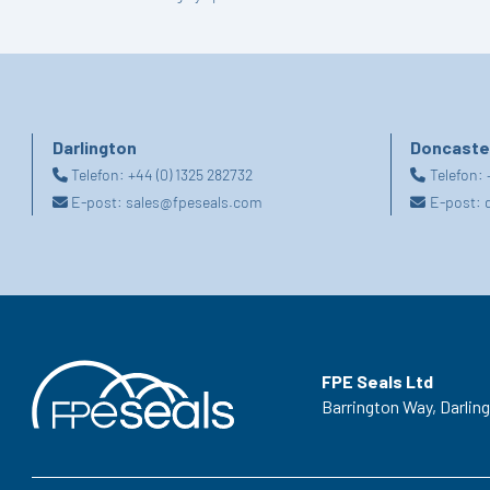
Darlington
Doncaste
Telefon:
+44 (0) 1325 282732
Telefon:
E-post:
sales@fpeseals.com
E-post:
FPE Seals Ltd
Barrington Way,
Darlin