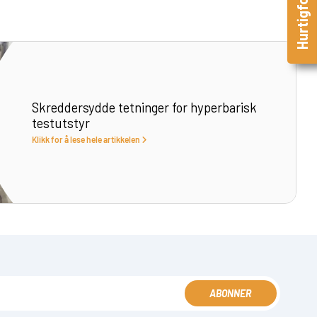
Skreddersydde tetninger for hyperbarisk
testutstyr
Klikk for å lese hele artikkelen
ABONNER