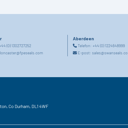
r
Aberdeen
+44 (0) 1302727252
Telefon:
+44 (0) 1224648999
doncaster@fpeseals.com
E-post:
sales@swanseals.co
gton,
Co Durham,
DL1 4WF