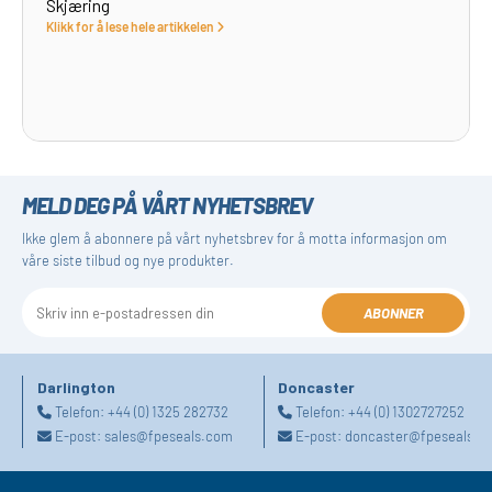
Skjæring
Klikk for å lese hele artikkelen
MELD DEG PÅ VÅRT NYHETSBREV
Ikke glem å abonnere på vårt nyhetsbrev for å motta informasjon om
våre siste tilbud og nye produkter.
ABONNER
Darlington
Doncaster
Telefon:
+44 (0) 1325 282732
Telefon:
+44 (0) 1302727252
E-post:
sales@fpeseals.com
E-post:
doncaster@fpeseals.c