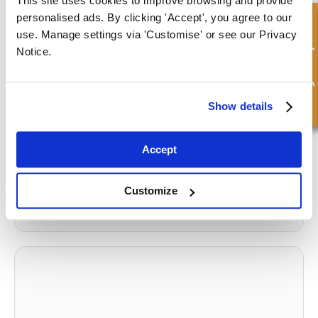
This site uses cookies to improve browsing and provide
De monterte erstatningsylindrene i bruk
personalised ads. By clicking 'Accept', you agree to our
Hurtigforespørsel
use. Manage settings via 'Customise' or see our Privacy
What to read next...
Notice.
Show details
Skreddersydde tetninger for hyperbarisk testutstyr
Accept
Klikk for å lese hele artikkelen
Customize