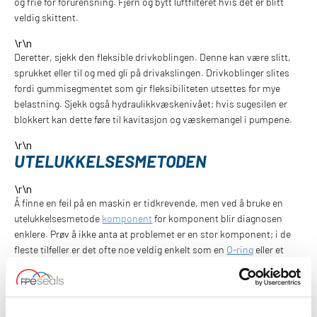
og frie for forurensning. Fjern og bytt luftfilteret hvis det er blitt
veldig skittent.
\r\n
Deretter, sjekk den fleksible drivkoblingen. Denne kan være slitt,
sprukket eller til og med gli på drivakslingen. Drivkoblinger slites
fordi gummisegmentet som gir fleksibiliteten utsettes for mye
belastning. Sjekk også hydraulikkvæskenivået; hvis sugesilen er
blokkert kan dette føre til kavitasjon og væskemangel i pumpene.
\r\n
UTELUKKELSESMETODEN
\r\n
Å finne en feil på en maskin er tidkrevende, men ved å bruke en
utelukkelsesmetode
komponent
for komponent blir diagnosen
enklere. Prøv å ikke anta at problemet er en stor komponent; i de
fleste tilfeller er det ofte noe veldig enkelt som en
O-ring
eller et
skadet sete i en ventil.”
\r\n
FPE Seals leverer hydrauliske tetninger og sylinderdeler til