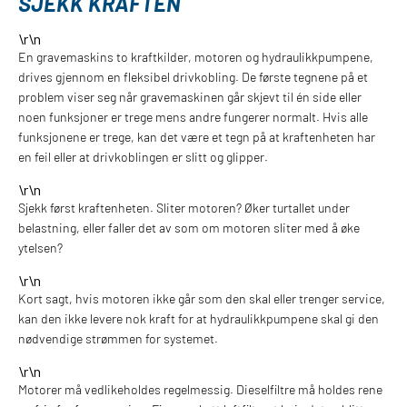
SJEKK KRAFTEN
\r\n
En gravemaskins to kraftkilder, motoren og hydraulikkpumpene,
drives gjennom en fleksibel drivkobling. De første tegnene på et
problem viser seg når gravemaskinen går skjevt til én side eller
noen funksjoner er trege mens andre fungerer normalt. Hvis alle
funksjonene er trege, kan det være et tegn på at kraftenheten har
en feil eller at drivkoblingen er slitt og glipper.
\r\n
Sjekk først kraftenheten. Sliter motoren? Øker turtallet under
belastning, eller faller det av som om motoren sliter med å øke
ytelsen?
\r\n
Kort sagt, hvis motoren ikke går som den skal eller trenger service,
kan den ikke levere nok kraft for at hydraulikkpumpene skal gi den
nødvendige strømmen for systemet.
\r\n
Motorer må vedlikeholdes regelmessig. Dieselfiltre må holdes rene