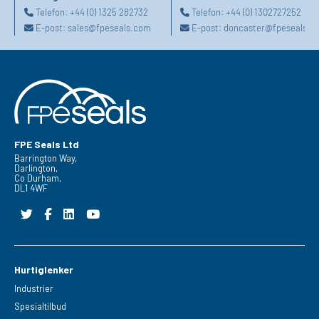
Telefon:
+44 (0) 1325 282732
Telefon:
+44 (0) 1302727252
E-post:
sales@fpeseals.com
E-post:
doncaster@fpeseals.c
FPE Seals Ltd
Barrington Way,
Darlington,
Co Durham,
DL1 4WF
Hurtiglenker
Industrier
Spesialtilbud