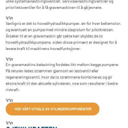
ulike systemavlastningsventiler, serviceavlastningsventiler og
prioritetsventiler for å få gravemaskinen til å gå jevnere.
\r\n
Vanligvis er det to hovedhydraulikkpumper, én for hver beltemotor,
og eventuelt en pumpe med mindre slagvolum for pilotkretsen.
Årsaker til at en gravemaskin går sakte kan skyldes de to
hovedhydraulikkpumpene, siden disse primært er designet for å
levere kraft til maskinens hovedfunksjoner.
\r\n
En gravemaskins belastning fordeles likt mellom begge pumpene.
På returen ledes strømmen gjennom en lastventil eller
regenereringsventil, hvor de to strømmene kombineres og gir
ekstra kraft til den aktuelle sylinderen, noe som resulterer i bedre
rivkraft.
\r\n
SE VÅRT UTVALG AV SYLINDERKOMPONENTER
\r\n