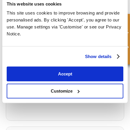
gravemaskiner. Kontakt vårt kompetente team i dag, som hjelper
This website uses cookies
deg med å finne det du trenger.
This site uses cookies to improve browsing and provide
\r\n
personalised ads. By clicking 'Accept', you agree to our
Hurtigforespørsel
use. Manage settings via 'Customise' or see our Privacy
KONTAKT OSS
Notice.
What to read next...
Show details
Accept
Hydraulikkens historie: Fra fortid til nå
Read more
Customize