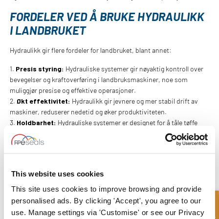
FORDELER VED Å BRUKE HYDRAULIKK
I LANDBRUKET
Hydraulikk gir flere fordeler for landbruket, blant annet:
1.
Presis styring:
Hydrauliske systemer gir nøyaktig kontroll over
bevegelser og kraftoverføring i landbruksmaskiner, noe som
muliggjør presise og effektive operasjoner.
2.
Økt effektivitet:
Hydraulikk gir jevnere og mer stabil drift av
maskiner, reduserer nedetid og øker produktiviteten.
3.
Holdbarhet:
Hydrauliske systemer er designet for å tåle tøffe
forhold, noe som reduserer slitasje på utstyr og forlenger levetiden.
4.
Sikkerhet:
Hydraulikk gir bedre sikkerhet for operatørene, og
reduserer risikoen for skader eller ulykker ved arbeid med tungt
utstyr.
This website uses cookies
5.
Allsidighet:
Hydrauliske systemer kan lett tilpasses ulike typer
landbruksmaskiner, noe som gjør dem til en fleksibel og
This site uses cookies to improve browsing and provide
kostnadseffektiv løsning for landbruket.
personalised ads. By clicking 'Accept', you agree to our
6.
Komfort:
Hydraulikk gir et mer komfortabelt arbeidsmiljø for
use. Manage settings via 'Customise' or see our Privacy