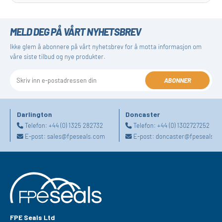
MELD DEG PÅ VÅRT NYHETSBREV
Ikke glem å abonnere på vårt nyhetsbrev for å motta informasjon om
våre siste tilbud og nye produkter.
ABONNER
Darlington
Doncaster
Telefon:
+44 (0) 1325 282732
Telefon:
+44 (0) 1302727252
E-post:
sales@fpeseals.com
E-post:
doncaster@fpeseals.c
FPE Seals Ltd