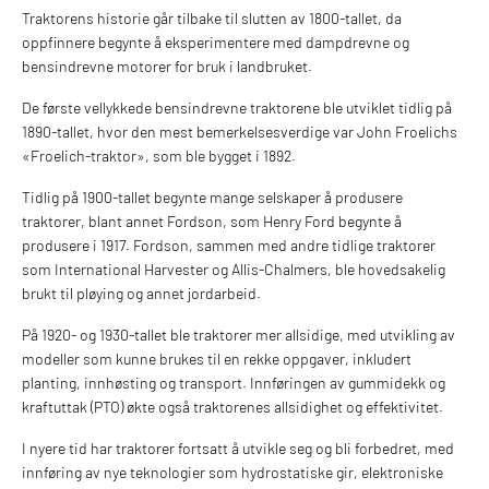
Traktorens historie går tilbake til slutten av 1800-tallet, da
oppfinnere begynte å eksperimentere med dampdrevne og
bensindrevne motorer for bruk i landbruket.
De første vellykkede bensindrevne traktorene ble utviklet tidlig på
1890-tallet, hvor den mest bemerkelsesverdige var John Froelichs
«Froelich-traktor», som ble bygget i 1892.
Tidlig på 1900-tallet begynte mange selskaper å produsere
traktorer, blant annet Fordson, som Henry Ford begynte å
produsere i 1917. Fordson, sammen med andre tidlige traktorer
som International Harvester og Allis-Chalmers, ble hovedsakelig
brukt til pløying og annet jordarbeid.
På 1920- og 1930-tallet ble traktorer mer allsidige, med utvikling av
modeller som kunne brukes til en rekke oppgaver, inkludert
planting, innhøsting og transport. Innføringen av gummidekk og
kraftuttak (PTO) økte også traktorenes allsidighet og effektivitet.
I nyere tid har traktorer fortsatt å utvikle seg og bli forbedret, med
innføring av nye teknologier som hydrostatiske gir, elektroniske