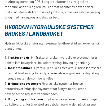
styringssystemer og GPS. I dag er traktorer en viktig del av
moderne landbruk og brukes i et bredt spekter av anvendelser,
inkludert storskala kommersielt jordbruk, småskala selvberging og
til og med i anlegg og landskapsarbeid.
HVORDAN HYDRAULISKE SYSTEMER
BRUKES I LANDBRUKET
Hydraulikk brukes i stor utstrekning i landbruket til en rekke formål,
blant annet:
1.
Traktorens drift:
Traktorer bruker hydrauliske systemer for å
kontrollere bevegelser, inkludert styring, heving og senking.
2.
Høstemaskiner:
Hydraulikk brukes i treskere, rundballepressere
og annet høsteutstyr for å styre bevegelser og justere hastighet og
mengde materiale som behandles.
3.
Irrigasjonssystemer:
Hydrauliske systemer brukes i
senterdrevet irrigasjonssystemer for å styre sprinklerens
bevegelser og regulere vannmengden.
4.
Ploger og kultivatorer:
Hydrauliske systemer brukes i ploger
og kultivatorer for å kontrollere dybden og vinkelen på skjærene.