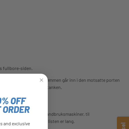
 fullbore-siden.
 senter. Omvendt, hvis strømmen går inn i den motsatte porten
rykk) presses tilbake til tanken.
0% OFF
T ORDER
vemaskiner og grabber, landbruksmaskiner, til
il og med
dyrehagedører
...listen er lang.
rs and exclusive