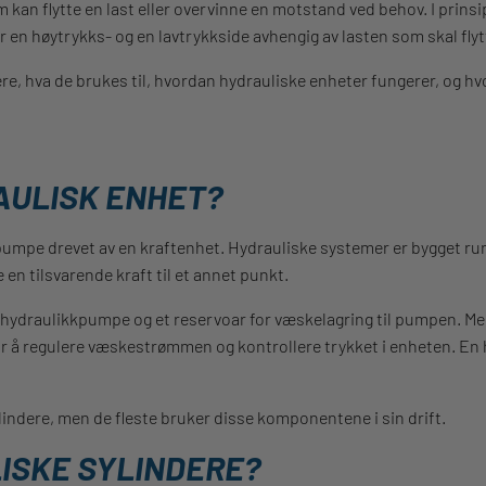
 kan flytte en last eller overvinne en motstand ved behov. I prin
r en høytrykks- og en lavtrykkside avhengig av lasten som skal flyt
re, hva de brukes til, hvordan hydrauliske enheter fungerer, og hv
AULISK ENHET?
 pumpe drevet av en kraftenhet. Hydrauliske systemer er bygget 
 en tilsvarende kraft til et annet punkt.
en hydraulikkpumpe og et reservoar for væskelagring til pumpen. Me
or å regulere væskestrømmen og kontrollere trykket i enheten. En 
lindere, men de fleste bruker disse komponentene i sin drift.
ISKE SYLINDERE?