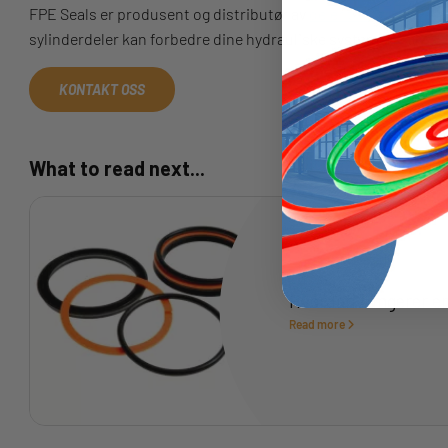
FPE Seals er produsent og distributør av
deler til hydrauliske
sylinderdeler kan forbedre dine hydrauliske systemer.
KONTAKT OSS
What to read next...
Hvordan fungerer en
Read more