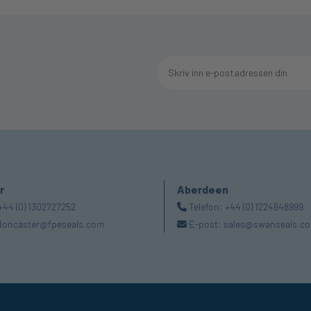
r
Aberdeen
+44 (0) 1302727252
Telefon:
+44 (0) 1224648999
doncaster@fpeseals.com
E-post:
sales@swanseals.co