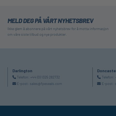
MELD DEG PÅ VÅRT NYHETSBREV
Ikke glem å abonnere på vårt nyhetsbrev for å motta informasjon
om våre siste tilbud og nye produkter.
Darlington
Doncaste
Telefon:
+44 (0) 1325 282732
Telefon:
E-post:
sales@fpeseals.com
E-post: