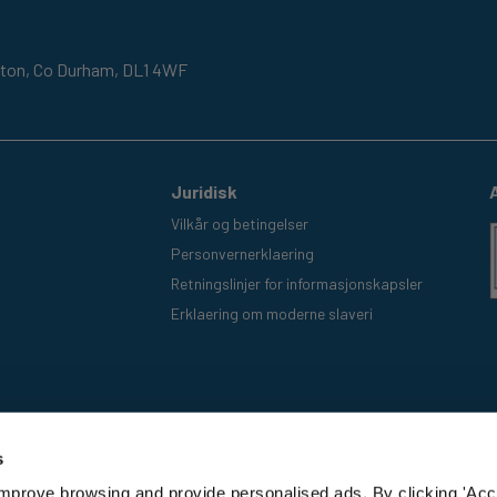
gton,
Co Durham,
DL1 4WF
Juridisk
Vilkår og betingelser
Personvernerklaering
Retningslinjer for informasjonskapsler
Erklaering om moderne slaveri
s
improve browsing and provide personalised ads. By clicking 'Acc