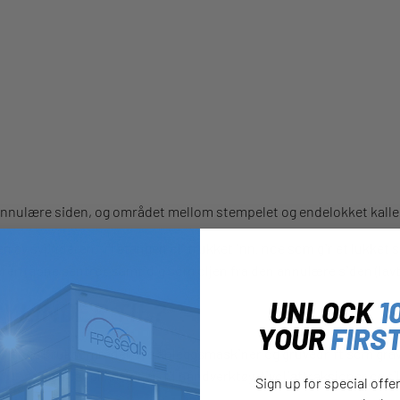
annulære siden, og området mellom stempelet og endelokket kalles
av sylinderen, vil stangen bli trukket inn, noe som gir et lukket
eren (åpne sentre), samtidig som oljen fra den annulære siden (lavt
UNLOCK
1
YLINDER TIL?
YOUR
FIRS
ar mange bruksområder, fra anleggsmaskiner og gruvedrift som gra
ritime
og bilapplikasjoner, til håndverktøy, tivoliattraksjoner og t
Sign up for special offe