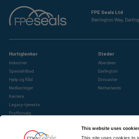
FPE Seals Ltd
Barrington Way,
Darlin
Hurtiglenker
Steder
Industrier
Aberdeen
Spesialtilbud
Darlington
Hjelp og Råd
Doncaster
Nedlastinger
Netherlands
Karriere
Legacy-tjeneste
Proffutsalg
Aksepterte betalingsmetoder
This website uses cookie
This site uses cookies to 