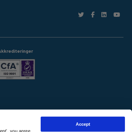
Akkrediteringer
Accept
ept', you agree