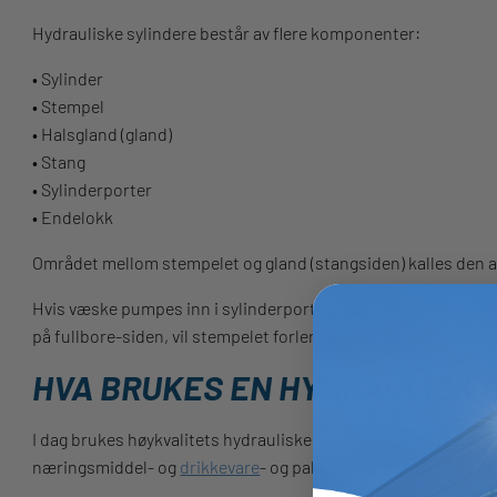
Hydrauliske sylindere består av flere komponenter:
• Sylinder
• Stempel
• Halsgland (gland)
• Stang
• Sylinderporter
• Endelokk
Området mellom stempelet og gland (stangsiden) kalles den 
Hvis væske pumpes inn i sylinderporten på den annulære siden 
på fullbore-siden, vil stempelet forlenge stangen ut av sylind
HVA BRUKES EN HYDRAULISK S
I dag brukes høykvalitets hydrauliske sylindere overalt og h
næringsmiddel- og
drikkevare
- og pakkemaskiner, dyphav,
ma