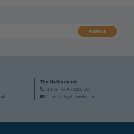
ABONNER
The Netherlands
Telefon:
+31 (0) 162581060
.uk
E-post:
info@fpeseals.com