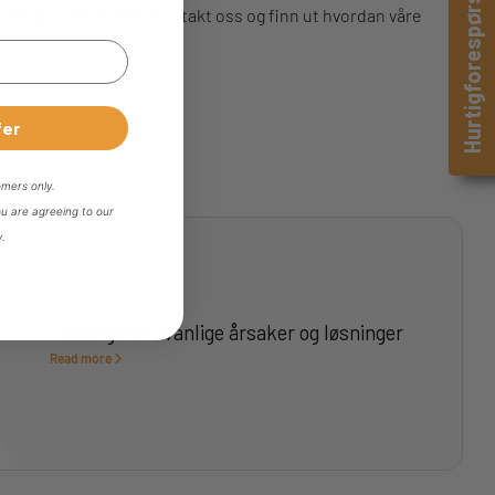
Hurtigforespørsel
 Handle på nett eller kontakt oss og finn ut hvordan våre
fer
omers only.
ou are agreeing to our
y.
Tetningsfeil: Vanlige årsaker og løsninger
Read more