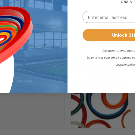
deals
 sylindere
og
tettesett
for enheter inkludert hydrauliske sylindere.
Unlock Of
Exclusive to web cust
By entering your email address y
privacy polic
 hydraulisk sylinder