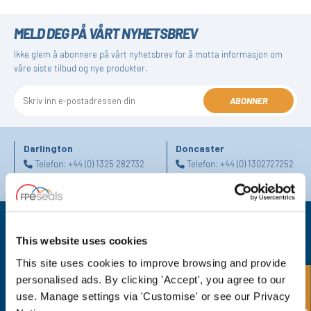
MELD DEG PÅ VÅRT NYHETSBREV
Ikke glem å abonnere på vårt nyhetsbrev for å motta informasjon om
våre siste tilbud og nye produkter.
ABONNER
Darlington
Doncaster
Telefon:
+44 (0) 1325 282732
Telefon:
+44 (0) 1302727252
E-post:
sales@fpeseals.com
E-post:
doncaster@fpeseals.c
This website uses cookies
This site uses cookies to improve browsing and provide
personalised ads. By clicking 'Accept', you agree to our
FPE Seals Ltd
use. Manage settings via 'Customise' or see our Privacy
Barrington Way,