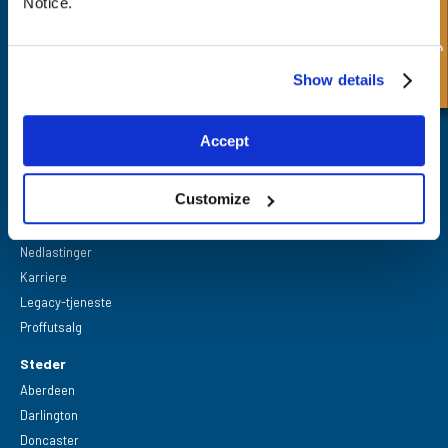
Hurtigforespørsel
Notice.
Darlington,
Co Durham,
DL1 4WF
Show details
Accept
Hurtiglenker
Industrier
Customize
Spesialtilbud
Hjelp og Råd
Nedlastinger
Karriere
Legacy-tjeneste
Proffutsalg
Steder
Aberdeen
Darlington
Doncaster