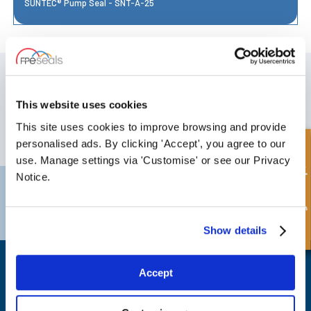
SUNTEC® Pump Seal - SNT-A-25
MELD DEG PÅ VÅRT NYHETSBREV
Ikke glem å abonnere på vårt nyhetsbrev for å motta informasjon om
This website uses cookies
våre siste tilbud og nye produkter.
This site uses cookies to improve browsing and provide
ABONNER
personalised ads. By clicking 'Accept', you agree to our
Hurtigforespørsel
use. Manage settings via 'Customise' or see our Privacy
Notice.
Darlington
Doncaster
Telefon:
+44 (0) 1325 282732
Telefon:
+44 (0) 1302727252
E-post:
sales@fpeseals.com
E-post:
doncaster@fpeseals.c
Show details
Accept