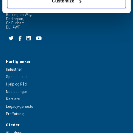
Customize
FPE Seals Ltd
Barrington Way,
Darlington,
Co Durham,
DL1 4WF
Hurtiglenker
Industrier
Spesialtilbud
Hjelp og Råd
Nedlastinger
Karriere
Legacy-tjeneste
Proffutsalg
Steder
Aberdeen