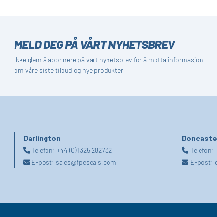
MELD DEG PÅ VÅRT NYHETSBREV
Ikke glem å abonnere på vårt nyhetsbrev for å motta informasjon
om våre siste tilbud og nye produkter.
Darlington
Doncaste
Telefon:
+44 (0) 1325 282732
Telefon:
E-post:
sales@fpeseals.com
E-post: