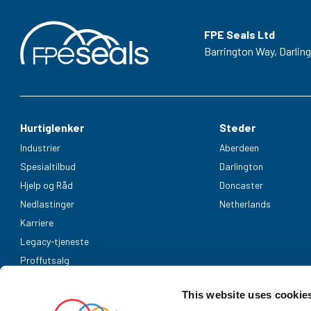
FPE Seals Ltd
Barrington Way,
Darlin
Hurtiglenker
Steder
Industrier
Aberdeen
Spesialtilbud
Darlington
Hjelp og Råd
Doncaster
Nedlastinger
Netherlands
Karriere
Legacy-tjeneste
Proffutsalg
Aksepterte betalingsmetoder
This website uses cookie