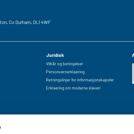
gton,
Co Durham,
DL1 4WF
Juridisk
Vilkår og betingelser
Personvernerklaering
Retningslinjer for informasjonskapsler
Erklaering om moderne slaveri
s