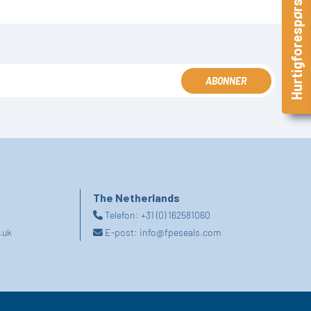
Hurtigforespørsel
ABONNER
The Netherlands
Telefon:
+31 (0) 162581060
.uk
E-post:
info@fpeseals.com