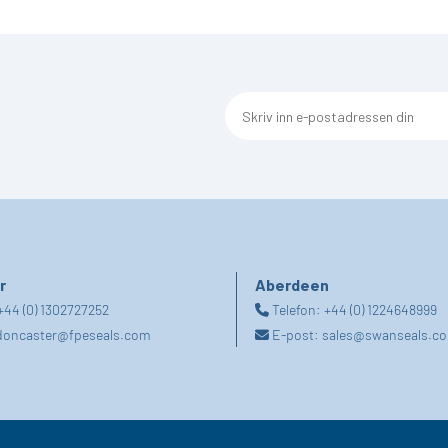
r
Aberdeen
+44 (0) 1302727252
Telefon:
+44 (0) 1224648999
doncaster@fpeseals.com
E-post:
sales@swanseals.co