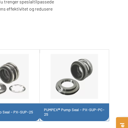
du trenger spesialtilpassede
ns effektivitet og redusere
PUMPEX® Pump Seal - PX-SUP-PC-
 Seal - PX-SUP-25
25