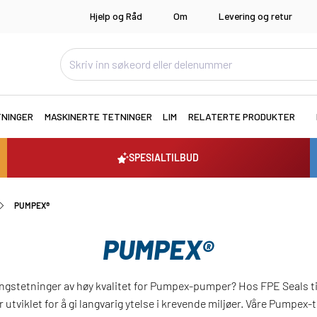
Hjelp og Råd
Om
Levering og retur
TNINGER
MASKINERTE TETNINGER
LIM
RELATERTE PRODUKTER
SPESIALTILBUD
PUMPEX®
PUMPEX®
ngstetninger av høy kvalitet for Pumpex-pumper? Hos FPE Seals tilb
utviklet for å gi langvarig ytelse i krevende miljøer. Våre Pumpex-t